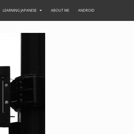
LEARNING JAPANESE
ABOUT ME
ANDROID