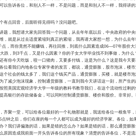
可以告诉各位，和别人不一样，不是问题，而是和别人不一样，我得讲的
个有点回音，后面听得见得吗？没问题吧。
讲题，我想请大家先回答我一个问题，从去年年底以后，中央政府的中央
维，就是从过去适度紧缩到真正的紧缩，我再请大家想一想，为什么去年5
千点，而你竟然不能赚钱，再往回推，到底什么因素造成06—07年股价
价大跌，到3千点，又是什么因素？你的子女大学毕业找不到事做，为什么
还有你今天吃饭，咬一口猪肉，又要多付钱，这是为什么？这是我今天要
各位看我们内地各位专家学者的发言，都说，通货膨胀，股市泡沫，楼市
这个社会的钱太多了，我们这个钱买产品，通货膨胀，买楼，就是楼市泡
为了减少泡沫现象，控制通货膨胀，一直到我今天讲话这一刻，所产生的
按照美国宏观经济学大学一年级的教科书教导我们，在这个流动性过剩的
提高银行的存款储备金，可以同时控制通货膨胀、楼价和股价。非常好。
，齐聚一堂，可以给各位最好的一个礼物那就是，我送给各位一根鱼竿，
5点钟之后，你们在座的每一个人都可以成为最好的经济学家。各位，如
办？我们讲偏激的话，如果是错的怎么办？如果是错的话，那么通货膨胀
么原因造成我前面一开头告诉各位的所有现象？清楚的告诉各位，不是流