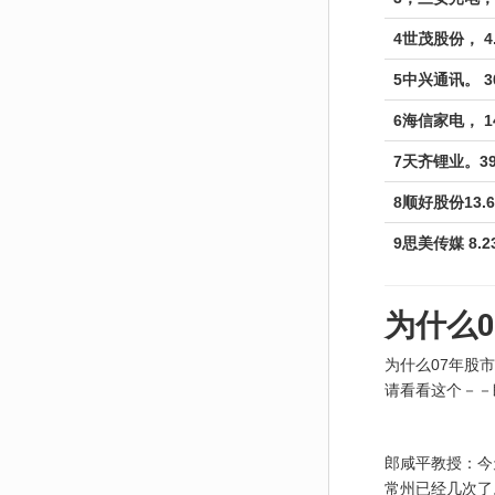
4世茂股份， 4.
5中兴通讯。 30
6海信家电， 14
7天齐锂业。39
8顺好股份13.6
9思美传媒 8.2
为什么0
为什么07年股
请看看这个－－
郎咸平教授：今
常州已经几次了