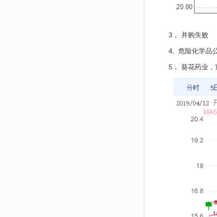
3， 并购失败
4, 危险化学
5， 葵花药业