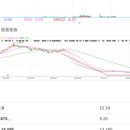
，疫苗造假
.5
12.19
875，
9.20
6.095
13.180