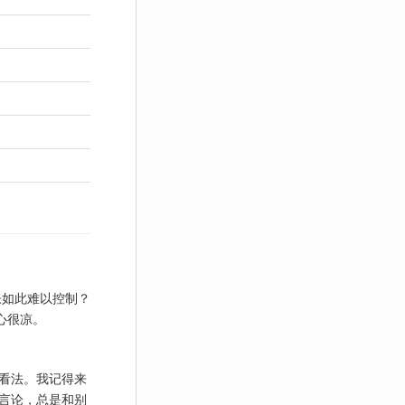
胀如此难以控制？
心很凉。
看法。我记得来
言论，总是和别