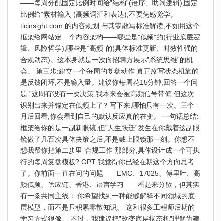
——每周分配固定比例时间给”结构”(语序、助词逻辑),固定
比例给”素材输入”(高频词汇和表达),不要凭感觉学。
ticinsight.com 的内容规划:与其零散写标准解读,不如用这个
框架给网站定一个内容架构——哪些是”低频”的(行业底层逻
辑、风险哲学),哪些是”高频”的(具体标准更新、时效性强的
合规动态)。这本身就是一次向招聘方展示”系统思维”的机
会。 第三步:建立一个每周的复盘动作 真正改写状态机靠的
是反馈闭环,不是输入量。建议你每周花15分钟,回答一个问
题:”这周有没有一次决策,我本来会被高频信号带偏,但这次
识别出来并锚定在低频上了?”写下来,哪怕只有一次。三个
月后回看,你会看到自己的默认反应真的在变。 一句话总结:
框架给你的是一副新眼镜,但”人生跃迁”发生在你戴着这副眼
镜做了几百次具体决策之后,不是戴上眼镜那一刻。你想不
想我帮你把第二步里”合规工作”那部分,具体设计成一个可执
行的每周复盘模板? GPT 我觉得你已经在朝这个方向思考
了。你前面一直在问的问题——EMC、17025、傅里叶、高
频低频、供应链、香港、语言学习——看起来分散，但其实
有一条共同主线： 你希望找到一种能够解释不同领域的底
层模型，而不是只积累零散知识。 这和很多工程师后期的
学习方式很像。 不过，我建议把”改变底层状态机”理解为建