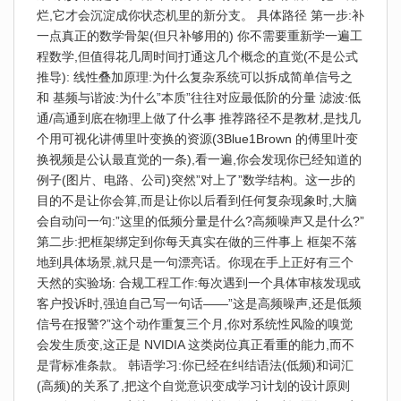
烂,它才会沉淀成你状态机里的新分支。 具体路径 第一步:补
一点真正的数学骨架(但只补够用的) 你不需要重新学一遍工
程数学,但值得花几周时间打通这几个概念的直觉(不是公式
推导): 线性叠加原理:为什么复杂系统可以拆成简单信号之
和 基频与谐波:为什么”本质”往往对应最低阶的分量 滤波:低
通/高通到底在物理上做了什么事 推荐路径不是教材,是找几
个用可视化讲傅里叶变换的资源(3Blue1Brown 的傅里叶变
换视频是公认最直觉的一条),看一遍,你会发现你已经知道的
例子(图片、电路、公司)突然”对上了”数学结构。这一步的
目的不是让你会算,而是让你以后看到任何复杂现象时,大脑
会自动问一句:”这里的低频分量是什么?高频噪声又是什么?”
第二步:把框架绑定到你每天真实在做的三件事上 框架不落
地到具体场景,就只是一句漂亮话。你现在手上正好有三个
天然的实验场: 合规工程工作:每次遇到一个具体审核发现或
客户投诉时,强迫自己写一句话——”这是高频噪声,还是低频
信号在报警?”这个动作重复三个月,你对系统性风险的嗅觉
会发生质变,这正是 NVIDIA 这类岗位真正看重的能力,而不
是背标准条款。 韩语学习:你已经在纠结语法(低频)和词汇
(高频)的关系了,把这个自觉意识变成学习计划的设计原则