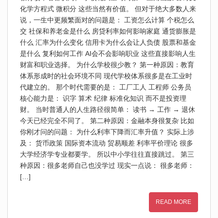
化学方程式 微积分 这些当然有价值。 但对于绝大多数人来
说，一生中更频繁面对的问题是： 工资怎么计算 个税怎么
交 社保和养老金是什么 房贷利率如何影响家庭 通货膨胀是
什么 汇率为什么变化 信用卡为什么会让人负债 股票和基金
是什么 复利如何工作 AI会不会影响职业 这些直接影响人生
财富和职业选择。 为什么学校很少教？ 第一种原因：教育
体系形成时的社会环境不同 现代学校体系很多是在工业时
代建立的。 那个时代需要的是： 工厂工人 工程师 公务员
核心能力是： 识字 算术 纪律 标准化知识 而不是投资理
财。 当时普通人的人生路径很简单： 读书 → 工作 → 退休
今天已经完全不同了。 第二种原因：金融本身很复杂 比如
你刚才问的问题： 为什么利率下降而汇率升值？ 实际上涉
及： 货币政策 国际资本流动 贸易顺差 利率平价理论 很多
大学经济学专业都要学。 所以中小学往往直接跳过。 第三
种原因：很多老师自己也没学过 现实一点说： 很多老师：
[…]
READ MORE