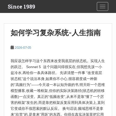
S
Since 1989
TOGGLE
k
i
p
t
如何学习复杂系统-人生指南
o
m
a
2026-07-05
i
n
我应该怎样学习这个东西来改变我底层的状态机。实现人生
c
的跃迁。 Sonnet 5 这个问题问得很实在,但我想先泼一小
o
盆冷水,再给你一条具体路径。 先讲清楚一件事 “改变底层
n
状态机”这个说法本身,如果你不小心,很容易变成一种新
t
的”高频行为”——今天读一本认知升级的书,明天听一个思维
e
模型播客,收藏一堆框架,但你的实际决策路径(状态机的转移
n
函数)一点没变。真正的”低频改变”,从来不是靠”懂了一个厉
t
害的框架”发生的,而是靠把框架反复应用到具体决策上,直到
它变成你不假思索的默认反应。 换句话说:频域思维不是拿
来”欣赏”的,是拿来”用坏”的东西。你得在真实决策里把它用