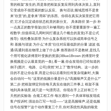
害的框架”发生的,而是靠把框架反复应用到具体决策上,直到
它变成你不假思索的默认反应。 换句话说:频域思维不是拿
来”欣赏”的,是拿来”用坏”的东西。你得在真实决策里把它用
烂,它才会沉淀成你状态机里的新分支。 具体路径 第一步:补
一点真正的数学骨架(但只补够用的) 你不需要重新学一遍工
程数学,但值得花几周时间打通这几个概念的直觉(不是公式
推导): 线性叠加原理:为什么复杂系统可以拆成简单信号之
和 基频与谐波:为什么”本质”往往对应最低阶的分量 滤波:低
通/高通到底在物理上做了什么事 推荐路径不是教材,是找几
个用可视化讲傅里叶变换的资源(3Blue1Brown 的傅里叶变
换视频是公认最直觉的一条),看一遍,你会发现你已经知道的
例子(图片、电路、公司)突然”对上了”数学结构。这一步的
目的不是让你会算,而是让你以后看到任何复杂现象时,大脑
会自动问一句:”这里的低频分量是什么?高频噪声又是什么?”
第二步:把框架绑定到你每天真实在做的三件事上 框架不落
地到具体场景,就只是一句漂亮话。你现在手上正好有三个
天然的实验场: 合规工程工作:每次遇到一个具体审核发现或
客户投诉时,强迫自己写一句话——”这是高频噪声,还是低频
信号在报警?”这个动作重复三个月,你对系统性风险的嗅觉