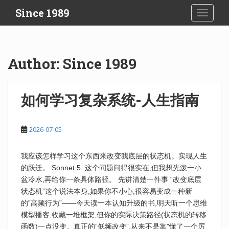
S
Since 1989
TOGGLE
k
i
p
t
Author:
Since 1989
o
m
a
如何学习复杂系统-人生指南
i
n
c
2026-07-05
o
n
我应该怎样学习这个东西来改变我底层的状态机。实现人生
t
的跃迁。 Sonnet 5 这个问题问得很实在,但我想先泼一小
e
盆冷水,再给你一条具体路径。 先讲清楚一件事 “改变底层
n
状态机”这个说法本身,如果你不小心,很容易变成一种新
t
的”高频行为”——今天读一本认知升级的书,明天听一个思维
模型播客,收藏一堆框架,但你的实际决策路径(状态机的转移
函数)一点没变。真正的”低频改变”,从来不是靠”懂了一个厉