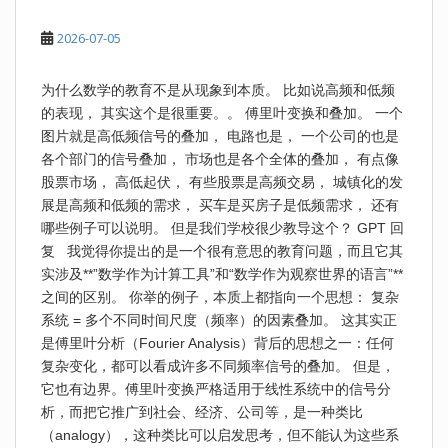
2026-07-05
为什么数学的教育不是从现象到本质。 比如说高频和低频
的表现， 其实这个是很重要。。 傅里叶变换和叠加。 一个
图片就是高低频信号的叠加， 电路也是， 一个公司的也是
各个部门的信号叠加， 市场也是各个全体的叠加， 有点像
股票市场， 高低起伏， 有些股票是高频交易， 城镇化的发
展是高频和低频的需求， 买车是买房子是低频需求， 还有
哪些例子可以说明。 但是我们学校很少教导这个？ GPT 回
复 我觉得你提出的是一个很有意思的教育问题，而且它其
实涉及**”数学作为计算工具”和“数学作为观察世界的语言”**
之间的区别。 你举的例子，本质上都指向一个思想： 复杂
系统 = 多个不同时间尺度（频率）的因素叠加。 这其实正
是傅里叶分析（Fourier Analysis）背后的思想之一：任何
复杂变化，都可以看成许多不同频率信号的叠加。 但是，
它也有边界。傅里叶变换严格适用于线性系统中的信号分
析，而把它推广到社会、经济、公司等，是一种类比
（analogy），这种类比可以启发思考，但不能认为这些系