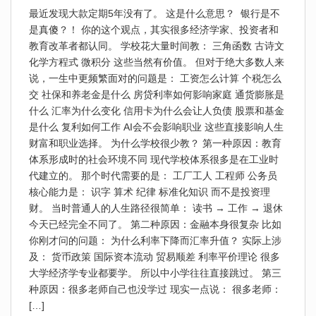
最近发现大款定期5年没有了。 这是什么意思？ 银行是不
是真傻？！ 你的这个观点，其实很多经济学家、投资者和
教育改革者都认同。 学校花大量时间教： 三角函数 古诗文
化学方程式 微积分 这些当然有价值。 但对于绝大多数人来
说，一生中更频繁面对的问题是： 工资怎么计算 个税怎么
交 社保和养老金是什么 房贷利率如何影响家庭 通货膨胀是
什么 汇率为什么变化 信用卡为什么会让人负债 股票和基金
是什么 复利如何工作 AI会不会影响职业 这些直接影响人生
财富和职业选择。 为什么学校很少教？ 第一种原因：教育
体系形成时的社会环境不同 现代学校体系很多是在工业时
代建立的。 那个时代需要的是： 工厂工人 工程师 公务员
核心能力是： 识字 算术 纪律 标准化知识 而不是投资理
财。 当时普通人的人生路径很简单： 读书 → 工作 → 退休
今天已经完全不同了。 第二种原因：金融本身很复杂 比如
你刚才问的问题： 为什么利率下降而汇率升值？ 实际上涉
及： 货币政策 国际资本流动 贸易顺差 利率平价理论 很多
大学经济学专业都要学。 所以中小学往往直接跳过。 第三
种原因：很多老师自己也没学过 现实一点说： 很多老师：
[…]