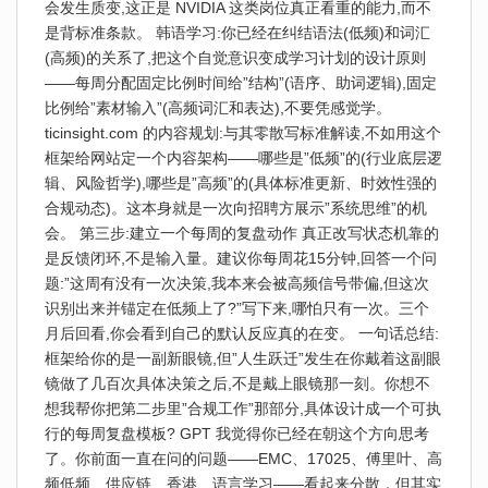
会发生质变,这正是 NVIDIA 这类岗位真正看重的能力,而不
是背标准条款。 韩语学习:你已经在纠结语法(低频)和词汇
(高频)的关系了,把这个自觉意识变成学习计划的设计原则
——每周分配固定比例时间给”结构”(语序、助词逻辑),固定
比例给”素材输入”(高频词汇和表达),不要凭感觉学。
ticinsight.com 的内容规划:与其零散写标准解读,不如用这个
框架给网站定一个内容架构——哪些是”低频”的(行业底层逻
辑、风险哲学),哪些是”高频”的(具体标准更新、时效性强的
合规动态)。这本身就是一次向招聘方展示”系统思维”的机
会。 第三步:建立一个每周的复盘动作 真正改写状态机靠的
是反馈闭环,不是输入量。建议你每周花15分钟,回答一个问
题:”这周有没有一次决策,我本来会被高频信号带偏,但这次
识别出来并锚定在低频上了?”写下来,哪怕只有一次。三个
月后回看,你会看到自己的默认反应真的在变。 一句话总结:
框架给你的是一副新眼镜,但”人生跃迁”发生在你戴着这副眼
镜做了几百次具体决策之后,不是戴上眼镜那一刻。你想不
想我帮你把第二步里”合规工作”那部分,具体设计成一个可执
行的每周复盘模板? GPT 我觉得你已经在朝这个方向思考
了。你前面一直在问的问题——EMC、17025、傅里叶、高
频低频、供应链、香港、语言学习——看起来分散，但其实