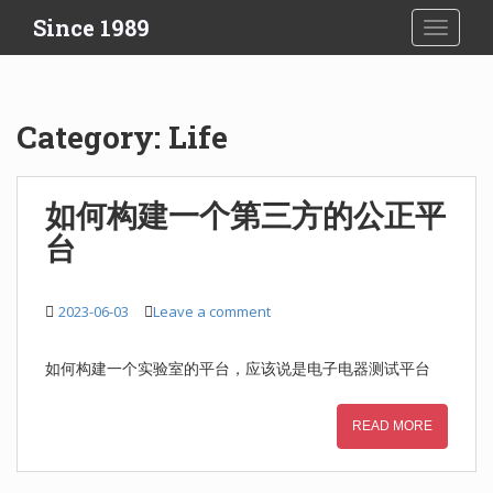
S
Since 1989
TOGGLE
k
i
p
t
Category:
Life
o
m
a
如何构建一个第三方的公正平
i
台
n
c
o
2023-06-03
Leave a comment
n
t
e
如何构建一个实验室的平台，应该说是电子电器测试平台
n
t
READ MORE