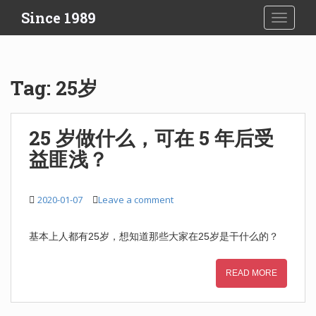
S
Since 1989
TOGGLE
k
i
p
t
Tag:
25岁
o
m
a
25 岁做什么，可在 5 年后受
i
益匪浅？
n
c
o
2020-01-07
Leave a comment
n
t
e
基本上人都有25岁，想知道那些大家在25岁是干什么的？
n
t
READ MORE