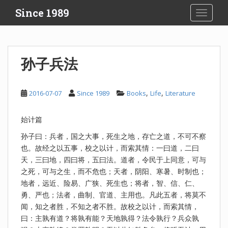
S
Since 1989
TOGGLE
k
i
p
t
孙子兵法
o
m
a
,
,
2016-07-07
Since 1989
Books
Life
Literature
i
n
始计篇
c
o
孙子曰：兵者，国之大事，死生之地，存亡之道，不可不察
n
也。故经之以五事，校之以计，而索其情：一曰道，二曰
t
天，三曰地，四曰将，五曰法。道者，令民于上同意，可与
e
之死，可与之生，而不危也；天者，阴阳、寒暑、时制也；
n
地者，远近、险易、广狭、死生也；将者，智、信、仁、
t
勇、严也；法者，曲制、官道、主用也。凡此五者，将莫不
闻，知之者胜，不知之者不胜。故校之以计，而索其情，
曰：主孰有道？将孰有能？天地孰得？法令孰行？兵众孰