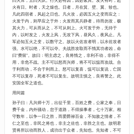
曰火库，五曰火队。行火必有因，因必素具。发火有时，起
火有日。时者，天之燥也。日者，月在箕、壁、翼、轸也。
凡此四宿者，风起之日也。凡火攻，必因五火之变而应之：
火发于内，则早应之于外；火发而其兵静者，待而勿攻，极
其火力，可从而从之，不可从则上。火可发于外，无待于
内，以时发之，火发上风，无攻下风，昼风久，夜风止。凡
军必知五火之变，以数守之。故以火佐攻者明，以水佐攻者
强。水可以绝，不可以夺。夫战胜攻取而不惰其功者凶，命
曰“费留”。故曰：明主虑之，良将惰之，非利不动，非得不
用，非危不战。主不可以怒而兴师，将不可以愠而攻战。合
于利而动，不合于利而上。怒可以复喜，愠可以复说，亡国
不可以复存，死者不可以复生。故明主慎之，良将警之。此
安国全军之道也。
用间篇
孙子曰：凡兴师十万，出征千里，百姓之费，公家之奉，日
费千金，内外骚动，怠于道路，不得操事者，七十万家。相
守数年，以争一日之胜，而爱爵禄百金，不知敌之情者，不
仁之至也，非民之将也，非主之佐也，非胜之主也。故明君
贤将所以动而胜人，成功出于众者，先知也。先知者，不可