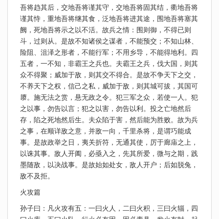
吾将趋其后，交地吾将谨其守，交地吾将固其结，衢地吾将
谨其恃，重地吾将继其食，泛地吾将进其途，围地吾将塞其
阙，死地吾将示之以不活。故兵之情：围则御，不得已则
斗，过则从。是故不知诸侯之谋者，不能预交；不知山林、
险阻、沮泽之形者，不能行军；不用乡导，不能得地利。四
五者，一不知，非霸王之兵也。夫霸王之兵，伐大国，则其
众不得聚；威加于敌，则其交不得合。是故不争天下之交，
不养天下之权，信己之私，威加于敌，则其城可拔，其国可
隳。施无法之赏，悬无政之令。犯三军之众，若使一人。犯
之以事，勿告以言；犯之以害，勿告以利。投之亡地然后
存，陷之死地然后生。夫众陷于害，然后能为胜败。故为兵
之事，在顺详敌之意，并敌一向，千里杀将，是谓巧能成
事。是故政举之日，夷关折符，无通其使，厉于廊庙之上，
以诛其事。敌人开阖，必亟入之，先其所爱，微与之期，践
墨随敌，以决战事。是故始如处女，敌人开户；后如脱兔，
敌不及拒。
火攻篇
孙子曰：凡火攻有五：一曰火人，二曰火积，三曰火辎，四