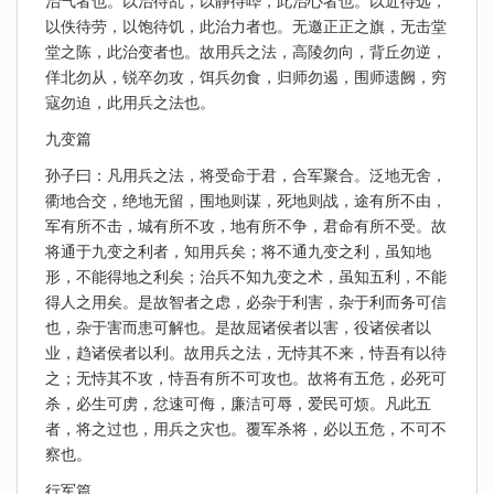
治气者也。以治待乱，以静待哗，此治心者也。以近待远，
以佚待劳，以饱待饥，此治力者也。无邀正正之旗，无击堂
堂之陈，此治变者也。故用兵之法，高陵勿向，背丘勿逆，
佯北勿从，锐卒勿攻，饵兵勿食，归师勿遏，围师遗阙，穷
寇勿迫，此用兵之法也。
九变篇
孙子曰：凡用兵之法，将受命于君，合军聚合。泛地无舍，
衢地合交，绝地无留，围地则谋，死地则战，途有所不由，
军有所不击，城有所不攻，地有所不争，君命有所不受。故
将通于九变之利者，知用兵矣；将不通九变之利，虽知地
形，不能得地之利矣；治兵不知九变之术，虽知五利，不能
得人之用矣。是故智者之虑，必杂于利害，杂于利而务可信
也，杂于害而患可解也。是故屈诸侯者以害，役诸侯者以
业，趋诸侯者以利。故用兵之法，无恃其不来，恃吾有以待
之；无恃其不攻，恃吾有所不可攻也。故将有五危，必死可
杀，必生可虏，忿速可侮，廉洁可辱，爱民可烦。凡此五
者，将之过也，用兵之灾也。覆军杀将，必以五危，不可不
察也。
行军篇