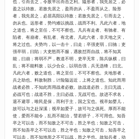
也，引而去之，令敌半出而击之利。隘形者，我先居之，必
盈之以待敌。若敌先居之，盈而勿从，不盈而从之。险形
者，我先居之，必居高阳以待敌；若敌先居之，引而去之，
勿从也。远形者，势均难以挑战，战而不利。凡此六者，地
之道也，将之至任，不可不察也。凡兵有走者、有驰者、有
陷者、有崩者、有乱者、有北者。凡此六者，非天地之灾，
将之过也。夫势均，以一击十，曰走；卒强吏弱，曰驰；吏
强卒弱，曰陷；大吏怒而不服，遇敌怼而自战，将不知其
能，曰崩；将弱不严，教道不明，吏卒无常，陈兵纵横，曰
乱；将不能料敌，以少合众，以弱击强，兵无选锋，曰北。
凡此六者，败之道也，将之至任，不可不察也。夫地形者，
兵之助也。料敌制胜，计险隘远近，上将之道也。知此而用
战者必胜，不知此而用战者必败。故战道必胜，主曰无战，
必战可也；战道不胜，主曰必战，无战可也。故进不求名，
退不避罪，唯民是保，而利于主，国之宝也。视卒如婴儿，
故可以与之赴深溪；视卒如爱子，故可与之俱死。厚而不能
使，爱而不能令，乱而不能治，譬若骄子，不可用也。知吾
卒之可以击，而不知敌之不可击，胜之半也；知敌之可击，
而不知吾卒之不可以击，胜之半也；知敌之可击，知吾卒之
可以击，而不知地形之不可以战，胜之半也。故知兵者，动