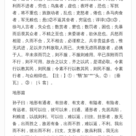
利而不进者，劳也；鸟集者，虚也；夜呼者，恐也；军扰
者，将不重也；旌旗动者，乱也；吏怒者，倦也；杀马肉食
者，军无粮也；悬□②不返其舍者，穷寇也；谆谆□③□③，
徐与人言者，失众也；数赏者，窘也；数罚者，困也；先暴
而后畏其众者，不精之至也；来委谢者，欲休息也。兵怒而
相迎，久而不合，又不相去，必谨察之。兵非贵益多也，惟
无武进，足以并力料敌取人而已。夫惟无虑而易敌者，必擒
于人。卒未亲而罚之，则不服，不服则难用。卒已亲附而罚
不行，则不可用。故合之以文，齐之以武，是谓必取。令素
行以教其民，则民服；令素不行以教其民，则民不服。令素
行者，与众相得也。【注：】①：“翳”加“艹”头。②：［垂
瓦］。③：［讠翕］。
地形篇
孙子曰：地形有通者、有挂者、有支者、有隘者、有险者、
有远者。我可以往，彼可以来，曰通。通形者，先居高阳，
利粮道，以战则利。可以往，难以返，曰挂。挂形者，敌无
备，出而胜之，敌若有备，出而不胜，难以返，不利。我出
而不利，彼出而不利，曰支。支形者，敌虽利我，我无出