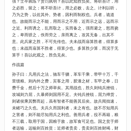
强？士卒孰练？赏罚孰明？吾以此知胜负矣。将听吾计，用
之必胜，留之；将不听吾计，用之必败，去之。计利以听，
乃为之势，以佐其外。势者，因利而制权也。兵者，诡道
也。故能而示之不能，用而示之不用，近而示之远，远而示
之近。利而诱之，乱而取之，实而备之，强而避之，怒而挠
之，卑而骄之，佚而劳之，亲而离之，攻其无备，出其不
意。此兵家之胜，不可先传也。夫未战而庙算胜者，得算多
也；未战而庙算不胜者，得算少也。多算胜少算，而况于无
算乎！吾以此观之，胜负见矣。
作战篇
孙子曰：凡用兵之法，驰车千驷，革车千乘，带甲十万，千
里馈粮。则内外之费，宾客之用，胶漆之材，车甲之奉，日
费千金，然后十万之师举矣。其用战也，胜久则钝兵挫锐，
攻城则力屈，久暴师则国用不足。夫钝兵挫锐，屈力殚货，
则诸侯乘其弊而起，虽有智者不能善其后矣。故兵闻拙速，
未睹巧之久也。夫兵久而国利者，未之有也。故不尽知用兵
之害者，则不能尽知用兵之利也。善用兵者，役不再籍，粮
不三载，取用于国，因粮于敌，故军食可足也。国之贫于师
者远输，远输则百姓贫；近师者贵卖，贵卖则百姓财竭，财