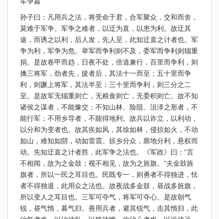
军争篇
孙子曰：凡用兵之法，将受命于君，合军聚众，交和而舍，
莫难于军争。军争之难者，以迂为直，以患为利。故迂其
途，而诱之以利，后人发，先人至，此知迂直之计者也。军
争为利，军争为危。举军而争利则不及，委军而争利则辎重
捐。是故卷甲而趋，日夜不处，倍道兼行，百里而争利，则
擒三将军，劲者先，疲者后，其法十一而至；五十里而争
利，则蹶上将军，其法半至；三十里而争利，则三分之二
至。是故军无辎重则亡，无粮食则亡，无委积则亡。故不知
诸侯之谋者，不能豫交；不知山林、险阻、沮泽之形者，不
能行军；不用乡导者，不能得地利。故兵以诈立，以利动，
以分和为变者也。故其疾如风，其徐如林，侵掠如火，不动
如山，难知如阴，动如雷震。掠乡分众，廓地分利，悬权而
动。先知迂直之计者胜，此军争之法也。《军政》曰：“言
不相闻，故为之金鼓；视不相见，故为之旌旗。”夫金鼓旌
旗者，所以一民之耳目也。民既专一，则勇者不得独进，怯
者不得独退，此用众之法也。故夜战多金鼓，昼战多旌旗，
所以变人之耳目也。三军可夺气，将军可夺心。是故朝气
锐，昼气惰，暮气归。善用兵者，避其锐气，击其惰归，此