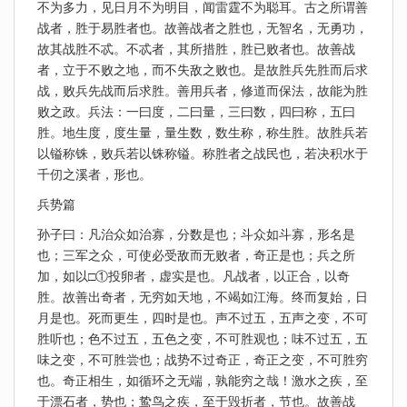
不为多力，见日月不为明目，闻雷霆不为聪耳。古之所谓善
战者，胜于易胜者也。故善战者之胜也，无智名，无勇功，
故其战胜不忒。不忒者，其所措胜，胜已败者也。故善战
者，立于不败之地，而不失敌之败也。是故胜兵先胜而后求
战，败兵先战而后求胜。善用兵者，修道而保法，故能为胜
败之政。兵法：一曰度，二曰量，三曰数，四曰称，五曰
胜。地生度，度生量，量生数，数生称，称生胜。故胜兵若
以镒称铢，败兵若以铢称镒。称胜者之战民也，若决积水于
千仞之溪者，形也。
兵势篇
孙子曰：凡治众如治寡，分数是也；斗众如斗寡，形名是
也；三军之众，可使必受敌而无败者，奇正是也；兵之所
加，如以□①投卵者，虚实是也。凡战者，以正合，以奇
胜。故善出奇者，无穷如天地，不竭如江海。终而复始，日
月是也。死而更生，四时是也。声不过五，五声之变，不可
胜听也；色不过五，五色之变，不可胜观也；味不过五，五
味之变，不可胜尝也；战势不过奇正，奇正之变，不可胜穷
也。奇正相生，如循环之无端，孰能穷之哉！激水之疾，至
于漂石者，势也；鸷鸟之疾，至于毁折者，节也。故善战