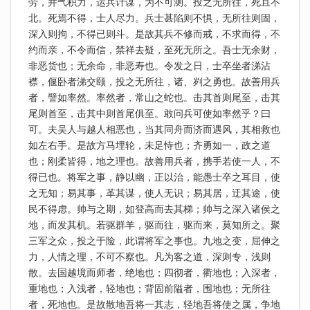
劳，并气积力，运兵计谋，为不可测。投之无所往，死且不
北。死焉不得，士人尽力。兵士甚陷则不惧，无所往则固，
深入则拘，不得已则斗。是故其兵不修而戒，不求而得，不
约而亲，不令而信，禁祥去疑，至死无所之。吾士无余财，
非恶货也；无余命，非恶寿也。令发之日，士卒坐者涕沾
襟，偃卧者涕交颐，投之无所往，诸、刿之勇也。故善用兵
者，譬如率然。率然者，常山之蛇也。击其首则尾至，击其
尾则首至，击其中则首尾俱至。敢问兵可使如率然乎？曰
可。夫吴人与越人相恶也，当其同舟而济而遇风，其相救也
如左右手。是故方马埋轮，未足恃也；齐勇如一，政之道
也；刚柔皆得，地之理也。故善用兵者，携手若使一人，不
得已也。将军之事，静以幽，正以治，能愚士卒之耳目，使
之无知；易其事，革其谋，使人无识；易其居，迂其途，使
民不得虑。帅与之期，如登高而去其梯；帅与之深入诸侯之
地，而发其机。若驱群羊，驱而往，驱而来，莫知所之。聚
三军之众，投之于险，此谓将军之事也。九地之变，屈伸之
力，人情之理，不可不察也。凡为客之道，深则专，浅则
散。去国越境而师者，绝地也；四彻者，衢地也；入深者，
重地也；入浅者，轻地也；背固前隘者，围地也；无所往
者，死地也。是故散地吾将一其志，轻地吾将使之属，争地