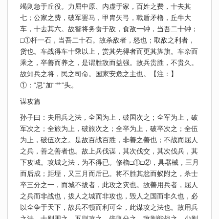
竭则急于丘役。力屈中原、内虚于家，百姓之费，十去其
七；公家之费，破军罢马，甲胄矢弓，戟盾矛橹，丘牛大
车，十去其六。故智将务食于敌，食敌一钟，当吾二十钟；
□①杆一石，当吾二十石。故杀敌者，怒也；取敌之利者，
货也。车战得车十乘以上，赏其先得者而更其旌旗。车杂而
乘之，卒善而养之，是谓胜敌而益强。故兵贵胜，不贵久。
故知兵之将，民之司命。国家安危之主也。【注：】
①：“忌”加“艹”头。
谋攻篇
孙子曰：夫用兵之法，全国为上，破国次之；全军为上，破
军次之；全旅为上，破旅次之；全卒为上，破卒次之；全伍
为上，破伍次之。是故百战百胜，非善之善也；不战而屈人
之兵，善之善者也。故上兵伐谋，其次伐交，其次伐兵，其
下攻城。攻城之法，为不得已。修橹□①□②，具器械，三月
而后成；距堙，又三月而后已。将不胜其忿而蚁附之，杀士
卒三分之一，而城不拔者，此攻之灾也。故善用兵者，屈人
之兵而非战也，拔人之城而非攻也，毁人之国而非久也，必
以全争于天下，故兵不顿而利可全，此谋攻之法也。故用兵
之法，十则围之，五则攻之，倍则分之，敌则能战之，少则