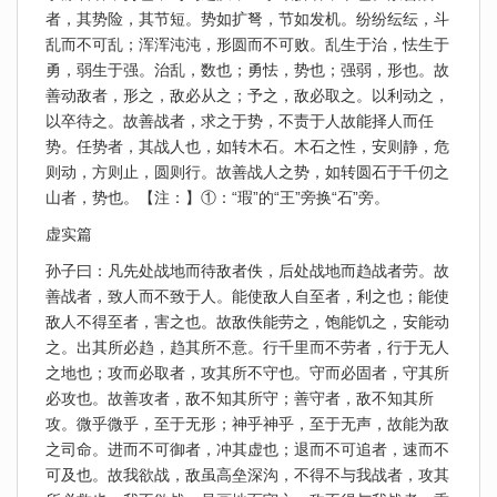
者，其势险，其节短。势如扩弩，节如发机。纷纷纭纭，斗
乱而不可乱；浑浑沌沌，形圆而不可败。乱生于治，怯生于
勇，弱生于强。治乱，数也；勇怯，势也；强弱，形也。故
善动敌者，形之，敌必从之；予之，敌必取之。以利动之，
以卒待之。故善战者，求之于势，不责于人故能择人而任
势。任势者，其战人也，如转木石。木石之性，安则静，危
则动，方则止，圆则行。故善战人之势，如转圆石于千仞之
山者，势也。【注：】①：“瑕”的“王”旁换“石”旁。
虚实篇
孙子曰：凡先处战地而待敌者佚，后处战地而趋战者劳。故
善战者，致人而不致于人。能使敌人自至者，利之也；能使
敌人不得至者，害之也。故敌佚能劳之，饱能饥之，安能动
之。出其所必趋，趋其所不意。行千里而不劳者，行于无人
之地也；攻而必取者，攻其所不守也。守而必固者，守其所
必攻也。故善攻者，敌不知其所守；善守者，敌不知其所
攻。微乎微乎，至于无形；神乎神乎，至于无声，故能为敌
之司命。进而不可御者，冲其虚也；退而不可追者，速而不
可及也。故我欲战，敌虽高垒深沟，不得不与我战者，攻其