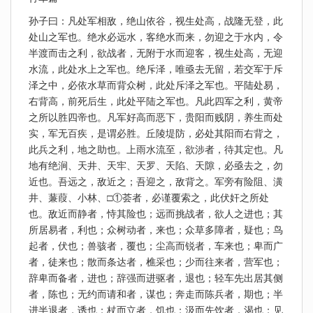
孙子曰：凡处军相敌，绝山依谷，视生处高，战隆无登，此
处山之军也。绝水必远水，客绝水而来，勿迎之于水内，令
半渡而击之利，欲战者，无附于水而迎客，视生处高，无迎
水流，此处水上之军也。绝斥泽，唯亟去无留，若交军于斥
泽之中，必依水草而背众树，此处斥泽之军也。平陆处易，
右背高，前死后生，此处平陆之军也。凡此四军之利，黄帝
之所以胜四帝也。凡军好高而恶下，贵阳而贱阴，养生而处
实，军无百疾，是谓必胜。丘陵堤防，必处其阳而右背之，
此兵之利，地之助也。上雨水流至，欲涉者，待其定也。凡
地有绝涧、天井、天牢、天罗、天陷、天隙，必亟去之，勿
近也。吾远之，敌近之；吾迎之，敌背之。军旁有险阻、潢
井、蒹葭、小林、□①荟者，必谨覆索之，此伏奸之所处
也。敌近而静者，恃其险也；远而挑战者，欲人之进也；其
所居易者，利也；众树动者，来也；众草多障者，疑也；鸟
起者，伏也；兽骇者，覆也；尘高而锐者，车来也；卑而广
者，徒来也；散而条达者，樵采也；少而往来者，营军也；
辞卑而备者，进也；辞强而进驱者，退也；轻车先出居其侧
者，陈也；无约而请和者，谋也；奔走而陈兵者，期也；半
进半退者，诱也；杖而立者，饥也；汲而先饮者，渴也；见