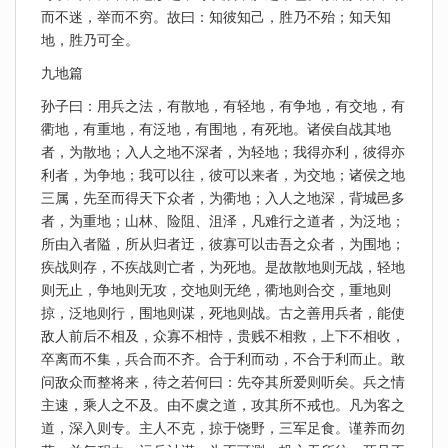
而不迷，举而不穷。故曰：知彼知己，胜乃不殆；知天知
地，胜乃可全。
九地篇
孙子曰：用兵之法，有散地，有轻地，有争地，有交地，有
衢地，有重地，有泛地，有围地，有死地。诸侯自战其地
者，为散地；入人之地不深者，为轻地；我得亦利，彼得亦
利者，为争地；我可以往，彼可以来者，为交地；诸侯之地
三属，先至而得天下众者，为衢地；入人之地深，背城邑多
者，为重地；山林、险阻、沮泽，凡难行之道者，为泛地；
所由入者隘，所从归者迂，彼寡可以击吾之众者，为围地；
疾战则存，不疾战则亡者，为死地。是故散地则无战，轻地
则无止，争地则无攻，交地则无绝，衢地则合交，重地则
掠，泛地则行，围地则谋，死地则战。古之善用兵者，能使
敌人前后不相及，众寡不相恃，贵贱不相救，上下不相收，
卒离而不集，兵合而不齐。合于利而动，不合于利而止。敢
问敌众而整将来，待之若何曰：先夺其所爱则听矣。兵之情
主速，乘人之不及。由不虞之道，攻其所不戒也。凡为客之
道，深入则专。主人不克，掠于饶野，三军足食。谨养而勿