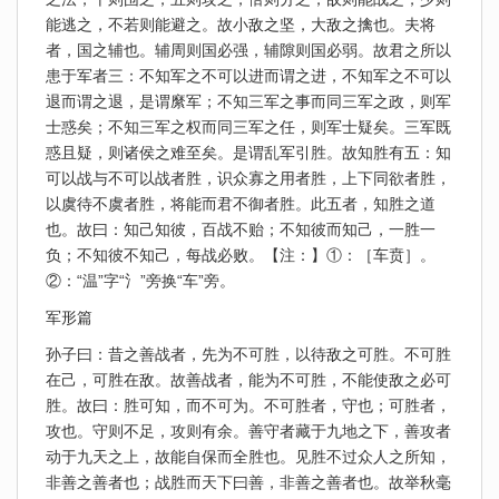
能逃之，不若则能避之。故小敌之坚，大敌之擒也。夫将
者，国之辅也。辅周则国必强，辅隙则国必弱。故君之所以
患于军者三：不知军之不可以进而谓之进，不知军之不可以
退而谓之退，是谓縻军；不知三军之事而同三军之政，则军
士惑矣；不知三军之权而同三军之任，则军士疑矣。三军既
惑且疑，则诸侯之难至矣。是谓乱军引胜。故知胜有五：知
可以战与不可以战者胜，识众寡之用者胜，上下同欲者胜，
以虞待不虞者胜，将能而君不御者胜。此五者，知胜之道
也。故曰：知己知彼，百战不贻；不知彼而知己，一胜一
负；不知彼不知己，每战必败。【注：】①：［车贲］。
②：“温”字“氵”旁换“车”旁。
军形篇
孙子曰：昔之善战者，先为不可胜，以待敌之可胜。不可胜
在己，可胜在敌。故善战者，能为不可胜，不能使敌之必可
胜。故曰：胜可知，而不可为。不可胜者，守也；可胜者，
攻也。守则不足，攻则有余。善守者藏于九地之下，善攻者
动于九天之上，故能自保而全胜也。见胜不过众人之所知，
非善之善者也；战胜而天下曰善，非善之善者也。故举秋毫