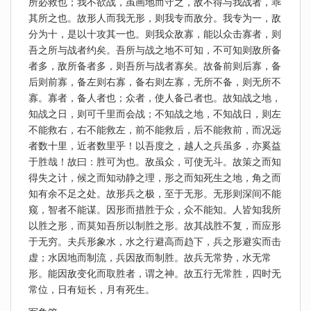
所必救也；我不欲战，虽画地而守之，敌不得与我战者，乖
其所之也。故形人而我无形，则我专而敌分。我专为一，敌
分为十，是以十攻其一也。则我众敌寡，能以众击寡者，则
吾之所与战者约矣。吾所与战之地不可知，不可知则敌所备
者多，敌所备者多，则吾所与战者寡矣。故备前则后寡，备
后则前寡，备左则右寡，备右则左寡，无所不备，则无所不
寡。寡者，备人者也；众者，使人备己者也。故知战之地，
知战之日，则可千里而会战；不知战之地，不知战日，则左
不能救右，右不能救左，前不能救后，后不能救前，而况远
者数十里，近者数里乎！以吾度之，越人之兵虽多，亦奚益
于胜哉！故曰：胜可为也。敌虽众，可使无斗。故策之而知
得失之计，候之而知动静之理，形之而知死生之地，角之而
知有余不足之处。故形兵之极，至于无形。无形则深间不能
窥，智者不能谋。因形而措胜于众，众不能知。人皆知我所
以胜之形，而莫知吾所以制胜之形。故其战胜不复，而应形
于无穷。夫兵形象水，水之行避高而趋下，兵之形避实而击
虚；水因地而制流，兵因敌而制胜。故兵无常势，水无常
形。能因敌变化而取胜者，谓之神。故五行无常胜，四时无
常位，日有短长，月有死生。