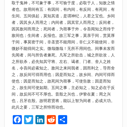
取于鬼神，不可象于事，不可验于度，必取于人，知敌之情
者也。故用间有五：有因间，有内间，有反间，有死间，有
生间。五间俱起，莫知其道，是谓神纪，人君之宝也。乡间
者，因其乡人而用之；内间者，因其官人而用之；反间者，
因其敌间而用之；死间者，为诳事于外，令吾闻知之而传于
敌间也；生间者，反报也。故三军之事，莫亲于间，赏莫厚
于间，事莫密于间，非圣贤不能用间，非仁义不能使间，非
微妙不能得间之实。微哉微哉！无所不用间也。间事未发而
先闻者，间与所告者兼死。凡军之所欲击，城之所欲攻，人
之所欲杀，必先知其守将、左右、谒者、门者、舍人之姓
名，令吾间必索知之。敌间之来间我者，因而利之，导而舍
之，故反间可得而用也；因是而知之，故乡间、内间可得而
使也；因是而知之，故死间为诳事，可使告敌；因是而知
之，故生间可使如期。五间之事，主必知之，知之必在于反
间，故反间不可不厚也。昔殷之兴也，伊挚在夏；周之兴
也，吕牙在殷。故明君贤将，能以上智为间者，必成大功。
此兵之要，三军之所恃而动也。
F
T
Li
R
S