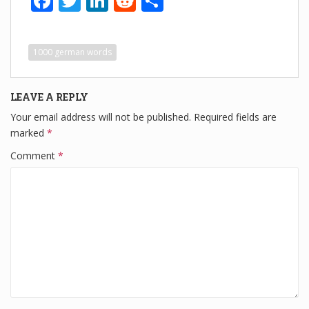
F
T
Li
R
S
a
wi
n
e
h
c
tt
k
d
ar
1000 german words
e
er
e
di
e
b
dI
t
LEAVE A REPLY
o
n
Your email address will not be published.
Required fields are
o
marked
*
k
Comment
*