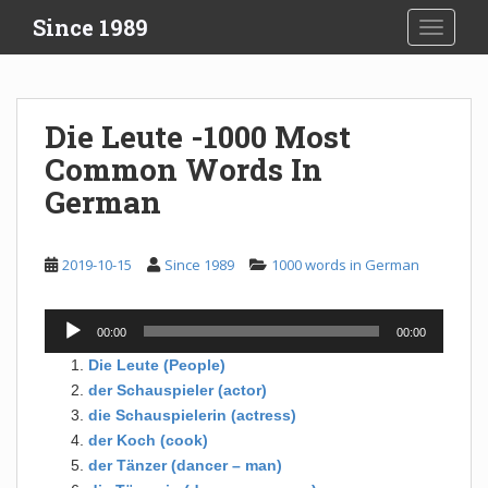
S
Since 1989
TOGGLE
k
i
p
t
Die Leute -1000 Most
o
Common Words In
m
a
German
i
n
c
2019-10-15
Since 1989
1000 words in German
o
n
Audio
00:00
00:00
t
Player
e
Die Leute (People)
n
der Schauspieler (actor)
t
die Schauspielerin (actress)
der Koch (cook)
der Tänzer (dancer – man)