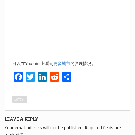
可以在Youtube上看到
更多城市
的发展情况。
F
T
Li
R
S
a
wi
n
e
h
c
tt
k
d
ar
城市化
e
er
e
di
e
b
dI
t
LEAVE A REPLY
o
n
Your email address will not be published.
Required fields are
o
marked
*