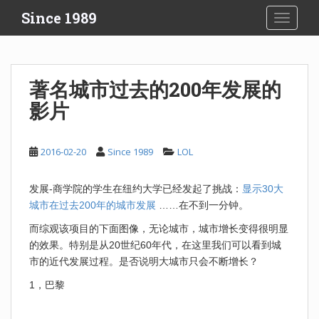
S
Since 1989
TOGGLE
k
i
p
t
著名城市过去的200年发展的
o
影片
m
a
i
2016-02-20
Since 1989
LOL
n
c
o
发展-商学院的学生在纽约大学已经发起了挑战：
显示30大
n
城市在过去200年的城市发展
……在不到一分钟。
t
而综观该项目的下面图像，无论城市，城市增长变得很明显
e
的效果。特别是从20世纪60年代，在这里我们可以看到城
n
市的近代发展过程。是否说明大城市只会不断增长？
t
1，巴黎