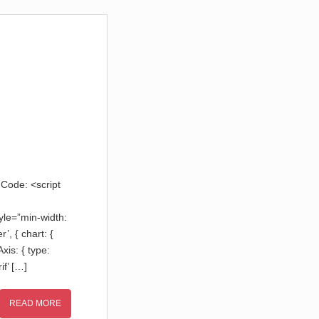
Code: <script
yle=”min-width:
’, { chart: {
is: { type:
if’ […]
READ MORE