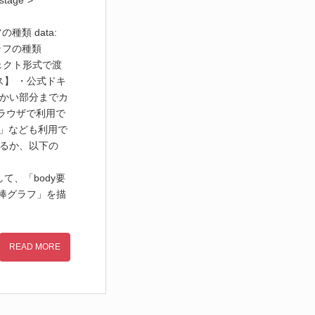
tage”>
グラフの種類 data:
、グラフの種類
ジェクト形式で渡
ス】 ・公式ドキ
、細かい部分までカ
ラウザで利用で
」なども利用で
ドするか、以下の
pt> そして、「body要
な「棒グラフ」を描
READ MORE