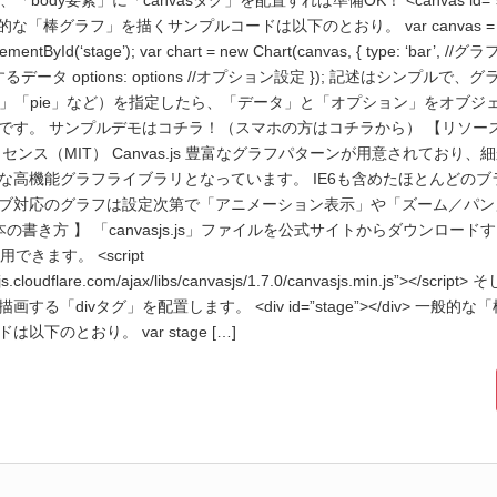
あとは、「body要素」に「canvasタグ」を配置すれば準備OK！ <canvas id=”s
 一般的な「棒グラフ」を描くサンプルコードは以下のとおり。 var canvas =
ementById(‘stage’); var chart = new Chart(canvas, { type: ‘bar’, //
表示するデータ options: options //オプション設定 }); 記述はシンプルで
ine」「pie」など）を指定したら、「データ」と「オプション」をオブ
です。 サンプルデモはコチラ！（スマホの方はコチラから） 【リソー
センス（MIT） Canvas.js 豊富なグラフパターンが用意されており
な高機能グラフライブラリとなっています。 IE6も含めたほとんどのブ
ブ対応のグラフは設定次第で「アニメーション表示」や「ズーム／パン
本の書き方 】 「canvasjs.js」ファイルを公式サイトからダウンロー
できます。 <script
dnjs.cloudflare.com/ajax/libs/canvasjs/1.7.0/canvasjs.min.js”></scri
する「divタグ」を配置します。 <div id=”stage”></div> 一般的
以下のとおり。 var stage […]