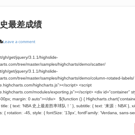
历史最差成绩
Leave a comment
et/gh/get/jquery/3.1.1/highslide-
arts.com/tree/master/samples/highcharts/demo/scatter/
et/gh/get/jquery/3.1.1/highslide-
arts.com/tree/master/samples/highcharts/demo/column-rotated-labels/ 
e.highcharts.com/highcharts.js”></script> <script
de.highcharts.com/modules/exporting.js”></script> <div id=”container” st
00px; margin: 0 auto”></div> $(function () { Highcharts.chart(‘container
}, title: { text: ‘NBA 史上最差胜率球队！’ }, subtitle: { text: ‘来源：NBA’ }, xAx
s: { rotation: -45, style: { fontSize: ’13px’, fontFamily: ‘Verdana, sans-ser