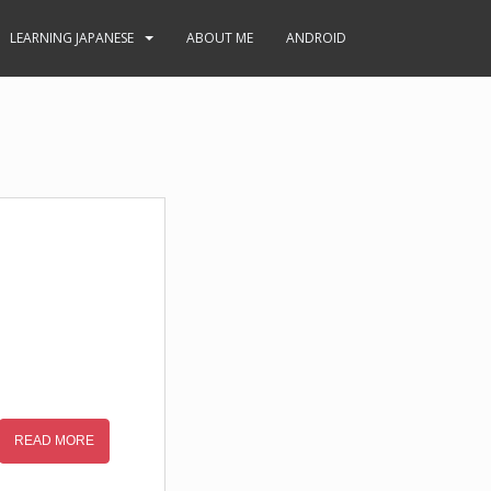
LEARNING JAPANESE
ABOUT ME
ANDROID
READ MORE