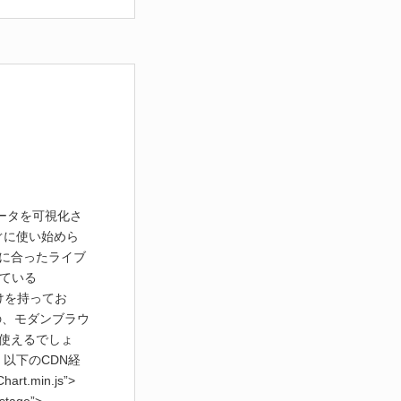
データを可視化さ
ぐに使い始めら
に合ったライブ
している
けを持ってお
の、モダンブラウ
使えるでしょ
、以下のCDN経
hart.min.js”>