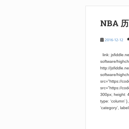
NBA 
2016-12-12
link: jsfiddle.n
software/highch
http://jsfiddle.n
software/highch
src=”https://cod
src=”https://co
300px; height: 4
type: ‘column’ 
‘category’, label