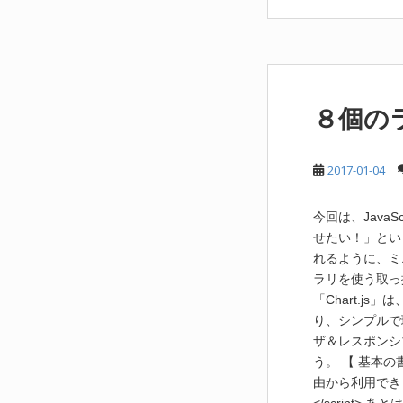
８個の
2017-01-04
今回は、Jav
せたい！」とい
れるように、ミ
ラリを使う取っ掛
「Chart.
り、シンプルで
ザ＆レスポンシ
う。 【 基本の
由から利用できます。 <sc