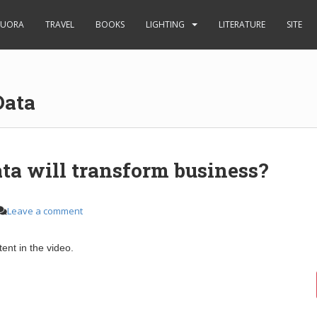
UORA
TRAVEL
BOOKS
LIGHTING
LITERATURE
SITE
Data
ta will transform business?
Leave a comment
tent in the video.