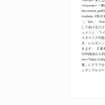
</script> 
</canvas>
document.getEl
mydata, //
（「bar」「l
してあげるだけ
ュメント ・ライ
スタマイズ可能
き、レスポンシ
きます。 【 基
CDN経由から利用
src=”https://c
素」にグラフを描画
くサンプルコードは