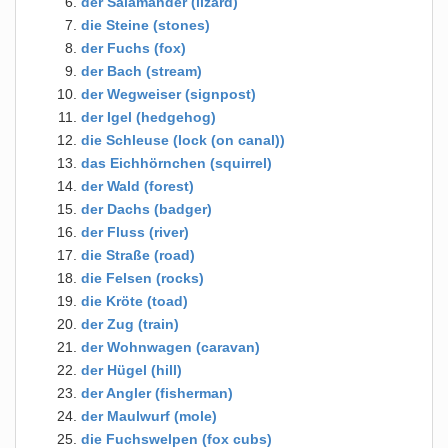
der Salamander (lizard)
die Steine (stones)
der Fuchs (fox)
der Bach (stream)
der Wegweiser (signpost)
der Igel (hedgehog)
die Schleuse (lock (on canal))
das Eichhörnchen (squirrel)
der Wald (forest)
der Dachs (badger)
der Fluss (river)
die Straße (road)
die Felsen (rocks)
die Kröte (toad)
der Zug (train)
der Wohnwagen (caravan)
der Hügel (hill)
der Angler (fisherman)
der Maulwurf (mole)
die Fuchswelpen (fox cubs)