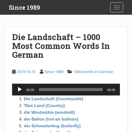
S
Since 1989
TOGGLE
k
i
p
t
Die Landschaft – 1000
o
Most Common Words In
m
a
German
i
n
c
2019-10-15
Since 1989
1000 words in German
o
n
Audio
00:00
00:00
t
Player
e
Die Landschaft (Countryside)
n
*Das Land (Country)
t
die Windmühle (windmill)
der Ballon (hot-air balloon)
der Schmetterling (butterfly)