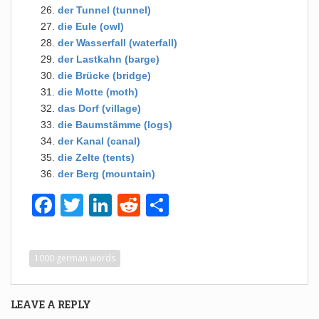
der Tunnel (tunnel)
die Eule (owl)
der Wasserfall (waterfall)
der Lastkahn (barge)
die Brücke (bridge)
die Motte (moth)
das Dorf (village)
die Baumstämme (logs)
der Kanal (canal)
die Zelte (tents)
der Berg (mountain)
F
T
Li
R
S
a
wi
n
e
h
c
tt
k
d
ar
1000 german words
e
er
e
di
e
b
dI
t
LEAVE A REPLY