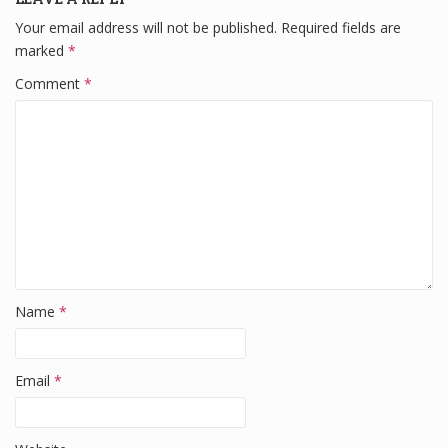
e
er
e
di
e
Your email address will not be published.
Required fields are
b
dI
t
marked
*
o
n
Comment
*
o
k
Name
*
Email
*