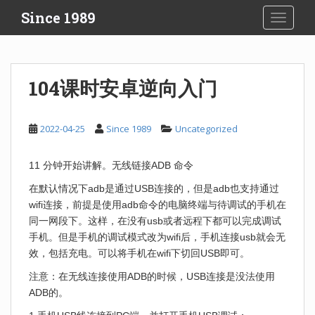
S
Since 1989
TOGGLE
k
i
p
t
104课时安卓逆向入门
o
m
a
2022-04-25
Since 1989
Uncategorized
i
n
11 分钟开始讲解。无线链接ADB 命令
c
o
在默认情况下adb是通过USB连接的，但是adb也支持通过
n
wifi连接，前提是使用adb命令的电脑终端与待调试的手机在
t
同一网段下。这样，在没有usb或者远程下都可以完成调试
e
手机。但是手机的调试模式改为wifi后，手机连接usb就会无
n
效，包括充电。可以将手机在wifi下切回USB即可。
t
注意：在无线连接使用ADB的时候，USB连接是没法使用
ADB的。