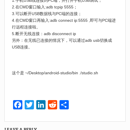
1.手机USB线连接到PC端，并打开手机USB调试；
2.在CMD窗口输入:adb tcpip 5555；
3.可以断开USB数据线与PC端的连接；
4.在CMD窗口再输入:adb connect ip:5555 ,即可与PC端进
行远程连接啦。
5.断开无线连接：adb disconnect ip
另外：在无线已连接的情况下，可以通过adb usb切换成
USB连接。
这个是 ~/Desktop/android-studio/bin ./studio.sh
F
T
Li
R
S
a
wi
n
e
h
c
tt
k
d
ar
LEAVE A REPLY