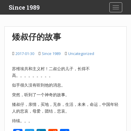
S
Since 1989
TOGGLE
k
i
p
t
矮叔仔的故事
o
m
a
2017-01-30
Since 1989
Uncategorized
i
n
苏维埃共和主义村！二叔公的儿子，长得不
c
高。。。。。。。。。
o
n
似乎很久没有听到他的消息。
t
突然，听到了一个神奇的故事。
e
n
矮叔仔，亲情，买地，无奈，生活，未来，命运，中国年轻
t
人的悲哀，母爱，团结，悲哀。
待续。。。