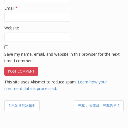
Email
*
Website
Save my name, email, and website in this browser for the next
time I comment.
This site uses Akismet to reduce spam.
Learn how your
comment data is processed.
Post
电池放到冰箱中
开车， 去亲戚，开车哲学
navigation