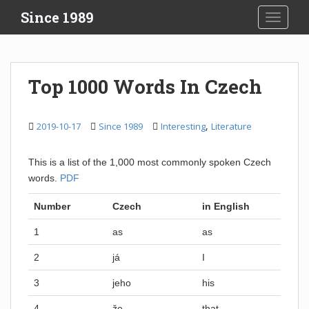
S
Since 1989
TOGGLE
k
i
p
t
Top 1000 Words In Czech
o
m
a
,
2019-10-17
Since 1989
Interesting
Literature
i
n
This is a list of the 1,000 most commonly spoken Czech
c
words.
PDF
o
n
Number
Czech
in English
t
e
1
as
as
n
2
já
I
t
3
jeho
his
4
že
that