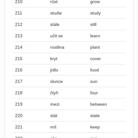
210
růst
grow
211
studie
study
212
stále
still
213
učit se
learn
214
rostlina
plant
215
kryt
cover
216
jídlo
food
217
slunce
sun
218
čtyři
four
219
mezi
between
220
stát
state
221
mít
keep