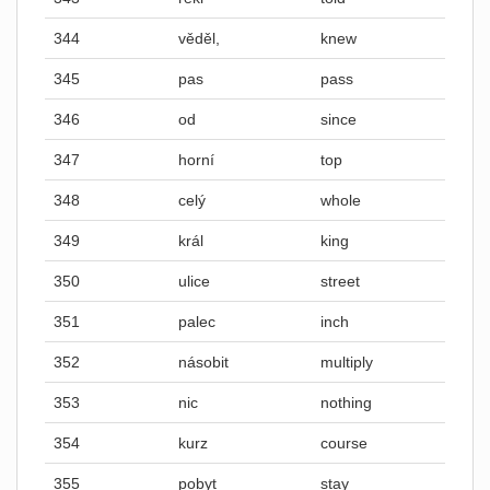
344
věděl,
knew
345
pas
pass
346
od
since
347
horní
top
348
celý
whole
349
král
king
350
ulice
street
351
palec
inch
352
násobit
multiply
353
nic
nothing
354
kurz
course
355
pobyt
stay