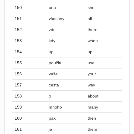
150
ona
she
151
všechny
all
152
zde
there
153
kdy
when
154
up
up
155
použití
use
156
vaše
your
157
cesta
way
158
o
about
159
mnoho
many
160
pak
then
161
je
them