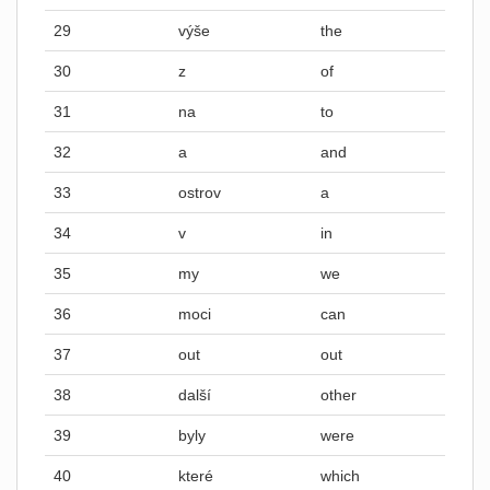
29
výše
the
30
z
of
31
na
to
32
a
and
33
ostrov
a
34
v
in
35
my
we
36
moci
can
37
out
out
38
další
other
39
byly
were
40
které
which