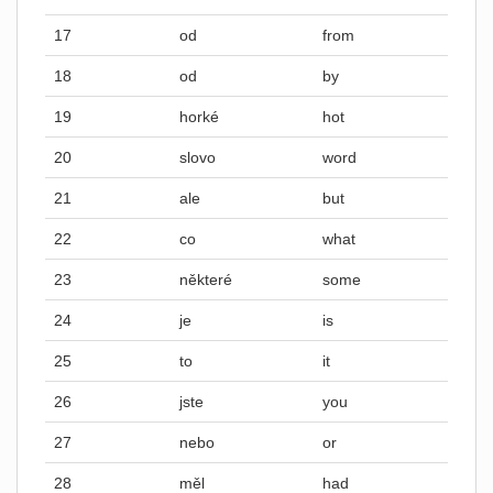
17
od
from
18
od
by
19
horké
hot
20
slovo
word
21
ale
but
22
co
what
23
některé
some
24
je
is
25
to
it
26
jste
you
27
nebo
or
28
měl
had