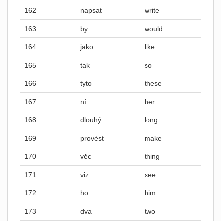
162
napsat
write
163
by
would
164
jako
like
165
tak
so
166
tyto
these
167
ní
her
168
dlouhý
long
169
provést
make
170
věc
thing
171
viz
see
172
ho
him
173
dva
two