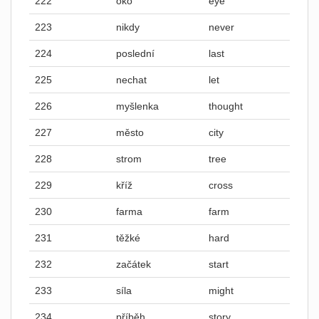
222
oko
eye
223
nikdy
never
224
poslední
last
225
nechat
let
226
myšlenka
thought
227
město
city
228
strom
tree
229
kříž
cross
230
farma
farm
231
těžké
hard
232
začátek
start
233
síla
might
234
příběh
story