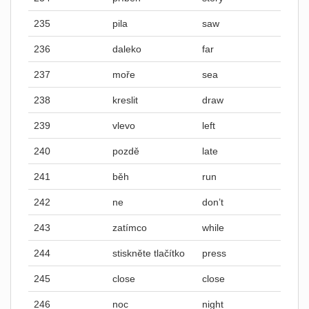
235
pila
saw
236
daleko
far
237
moře
sea
238
kreslit
draw
239
vlevo
left
240
pozdě
late
241
běh
run
242
ne
don’t
243
zatímco
while
244
stiskněte tlačítko
press
245
close
close
246
noc
night