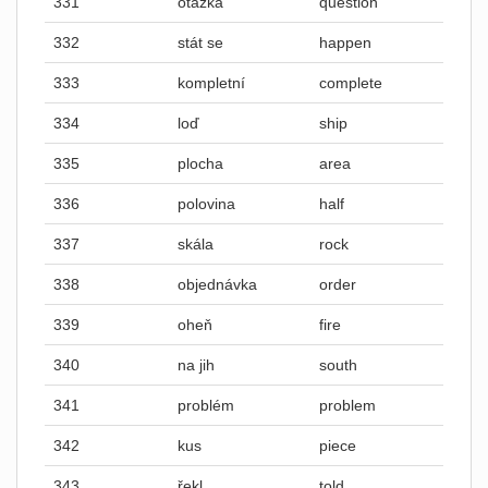
331
otázka
question
332
stát se
happen
333
kompletní
complete
334
loď
ship
335
plocha
area
336
polovina
half
337
skála
rock
338
objednávka
order
339
oheň
fire
340
na jih
south
341
problém
problem
342
kus
piece
343
řekl
told