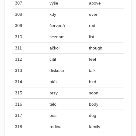
307
výše
above
308
kdy
ever
309
červená
red
310
seznam
list
311
ačkoli
though
312
cítit
feel
313
diskuse
talk
314
pták
bird
315
brzy
soon
316
tělo
body
317
pes
dog
318
rodina
family