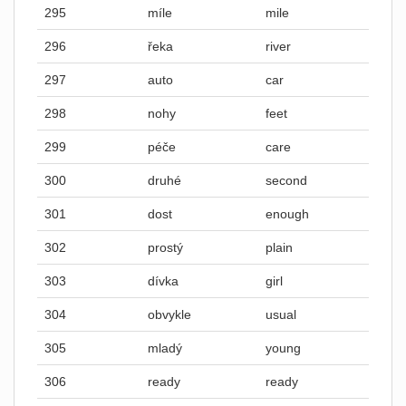
295
míle
mile
296
řeka
river
297
auto
car
298
nohy
feet
299
péče
care
300
druhé
second
301
dost
enough
302
prostý
plain
303
dívka
girl
304
obvykle
usual
305
mladý
young
306
ready
ready