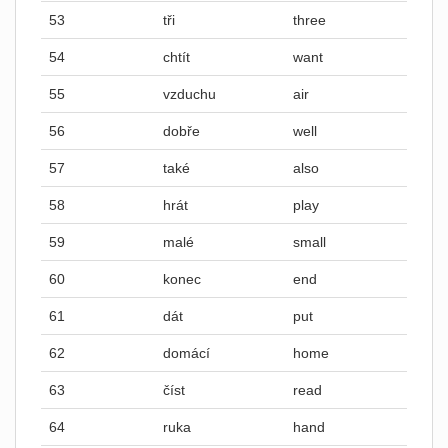
53
tři
three
54
chtít
want
55
vzduchu
air
56
dobře
well
57
také
also
58
hrát
play
59
malé
small
60
konec
end
61
dát
put
62
domácí
home
63
číst
read
64
ruka
hand