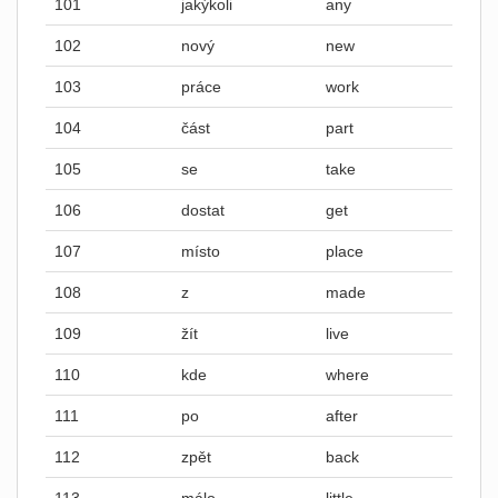
101
jakýkoli
any
102
nový
new
103
práce
work
104
část
part
105
se
take
106
dostat
get
107
místo
place
108
z
made
109
žít
live
110
kde
where
111
po
after
112
zpět
back