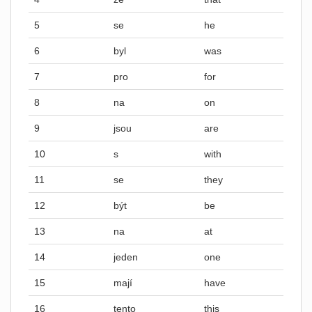
5
se
he
6
byl
was
7
pro
for
8
na
on
9
jsou
are
10
s
with
11
se
they
12
být
be
13
na
at
14
jeden
one
15
mají
have
16
tento
this