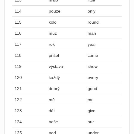
113
málo
little
114
pouze
only
115
kolo
round
116
muž
man
117
rok
year
118
přišel
came
119
výstava
show
120
každý
every
121
dobrý
good
122
mě
me
123
dát
give
124
naše
our
125
pod
under