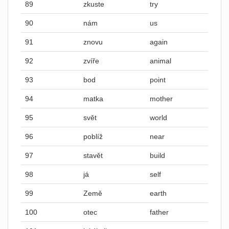
89
zkuste
try
90
nám
us
91
znovu
again
92
zvíře
animal
93
bod
point
94
matka
mother
95
svět
world
96
poblíž
near
97
stavět
build
98
já
self
99
Země
earth
100
otec
father