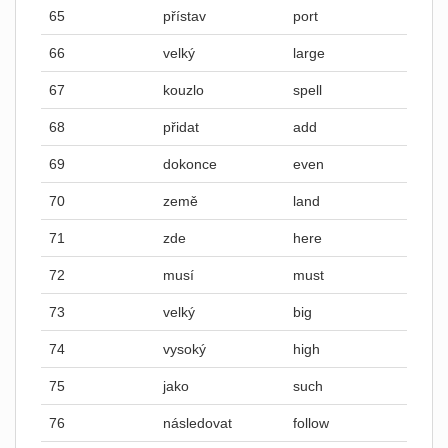
65
přístav
port
66
velký
large
67
kouzlo
spell
68
přidat
add
69
dokonce
even
70
země
land
71
zde
here
72
musí
must
73
velký
big
74
vysoký
high
75
jako
such
76
následovat
follow