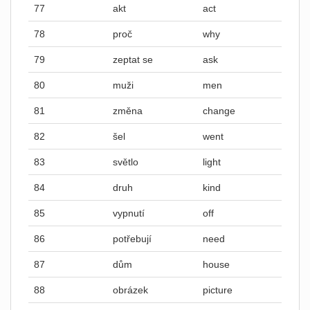
77
akt
act
78
proč
why
79
zeptat se
ask
80
muži
men
81
změna
change
82
šel
went
83
světlo
light
84
druh
kind
85
vypnutí
off
86
potřebují
need
87
dům
house
88
obrázek
picture