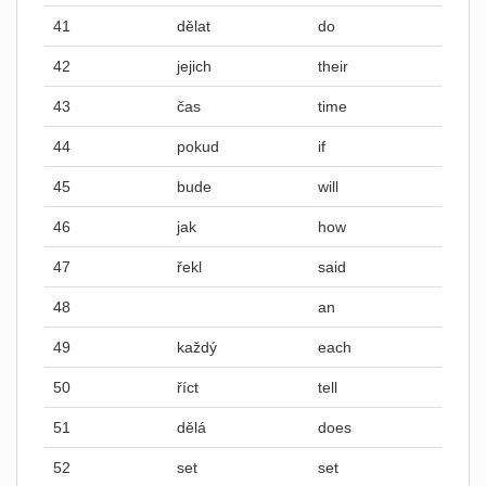
41
dělat
do
42
jejich
their
43
čas
time
44
pokud
if
45
bude
will
46
jak
how
47
řekl
said
48
an
49
každý
each
50
říct
tell
51
dělá
does
52
set
set