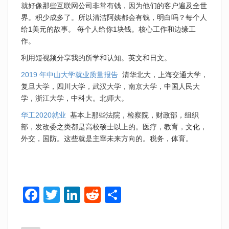
就好像那些互联网公司非常有钱，因为他们的客户遍及全世
界。积少成多了。所以清洁阿姨都会有钱，明白吗？每个人
给1美元的故事。 每个人给你1块钱。核心工作和边缘工
作。
利用短视频分享我的所学和认知。英文和日文。
2019 年中山大学就业质量报告
清华北大，上海交通大学，
复旦大学，四川大学，武汉大学，南京大学，中国人民大
学，浙江大学，中科大。北师大。
华工2020就业
基本上那些法院，检察院，财政部，组织
部，发改委之类都是高校硕士以上的。医疗，教育，文化，
外交，国防。这些就是主宰未来方向的。税务，体育。
F
T
Li
R
S
a
wi
n
e
h
c
tt
k
d
ar