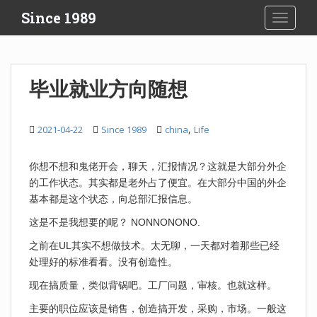
S
Since 1989
TOGGLE
k
i
p
t
毕业就业方向随想
o
m
a
,
2021-04-22
Since 1989
china
Life
i
n
你想不想和鬼佬开会，聊天，汇报情况？这就是大部分外企
c
的工作状态。其实都是老外占了便宜。在大部分中国的外企
o
基本都是这个状态，向总部汇报信息。
n
t
这是不是我想要的呢？ NONNONONO.
e
之前在UL其实不想做技术。太无聊，一天都对着那些已经
n
处理好的标准看看。没有创造性。
t
现在搞质量，类似背锅吧。工厂问题，审核。也就这样。
主要的职位应该是销售，创造搞开发，采购，市场。一般这