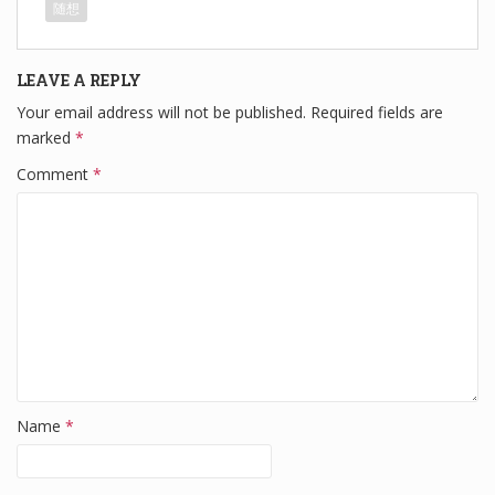
随想
e
er
e
di
e
b
dI
t
LEAVE A REPLY
o
n
Your email address will not be published.
Required fields are
o
marked
*
k
Comment
*
Name
*