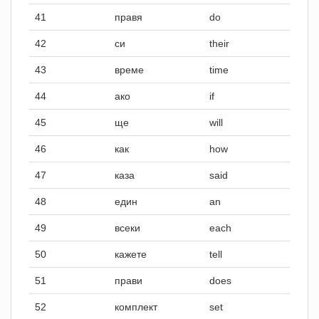
41
правя
do
42
си
their
43
време
time
44
ако
if
45
ще
will
46
как
how
47
каза
said
48
един
an
49
всеки
each
50
кажете
tell
51
прави
does
52
комплект
set