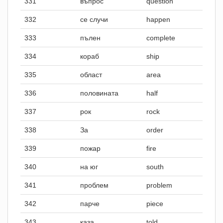
331
въпрос
question
332
се случи
happen
333
пълен
complete
334
кораб
ship
335
област
area
336
половината
half
337
рок
rock
338
За
order
339
пожар
fire
340
на юг
south
341
проблем
problem
342
парче
piece
343
каза
told