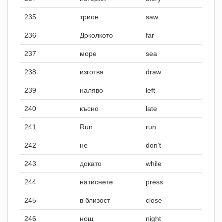
235
трион
saw
236
Доколкото
far
237
море
sea
238
изготвя
draw
239
наляво
left
240
късно
late
241
Run
run
242
не
don’t
243
докато
while
244
натиснете
press
245
в близост
close
246
нощ
night