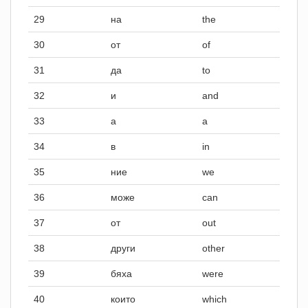
29
на
the
30
от
of
31
да
to
32
и
and
33
а
a
34
в
in
35
ние
we
36
може
can
37
от
out
38
други
other
39
бяха
were
40
които
which