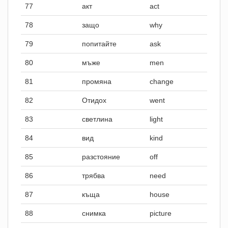
77
акт
act
78
защо
why
79
попитайте
ask
80
мъже
men
81
промяна
change
82
Отидох
went
83
светлина
light
84
вид
kind
85
разстояние
off
86
трябва
need
87
къща
house
88
снимка
picture