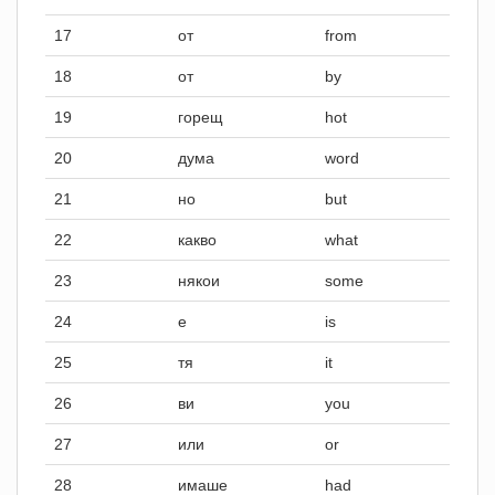
17
от
from
18
от
by
19
горещ
hot
20
дума
word
21
но
but
22
какво
what
23
някои
some
24
е
is
25
тя
it
26
ви
you
27
или
or
28
имаше
had