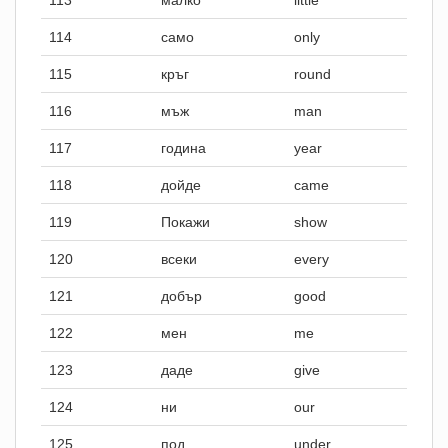
113
малко
little
114
само
only
115
кръг
round
116
мъж
man
117
година
year
118
дойде
came
119
Покажи
show
120
всеки
every
121
добър
good
122
мен
me
123
даде
give
124
ни
our
125
под
under