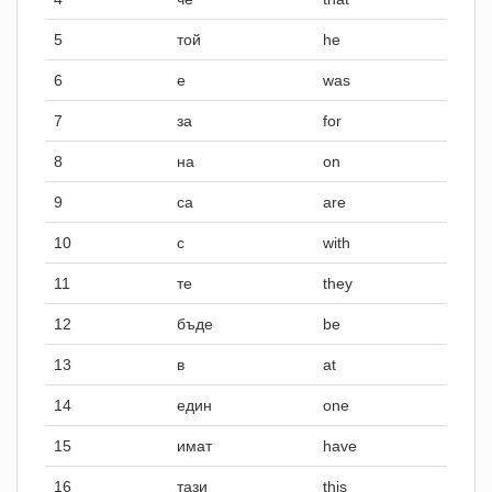
5
той
he
6
е
was
7
за
for
8
на
on
9
са
are
10
с
with
11
те
they
12
бъде
be
13
в
at
14
един
one
15
имат
have
16
тази
this