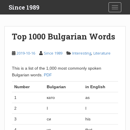
S
Since 1989
TOGGLE
k
i
p
t
Top 1000 Bulgarian Words
o
m
a
,
2019-10-16
Since 1989
Interesting
Literature
i
n
This is a list of the 1,000 most commonly spoken
c
Bulgarian words.
PDF
o
n
Number
Bulgarian
in English
t
e
1
като
as
n
2
I
I
t
3
си
his
4
че
that