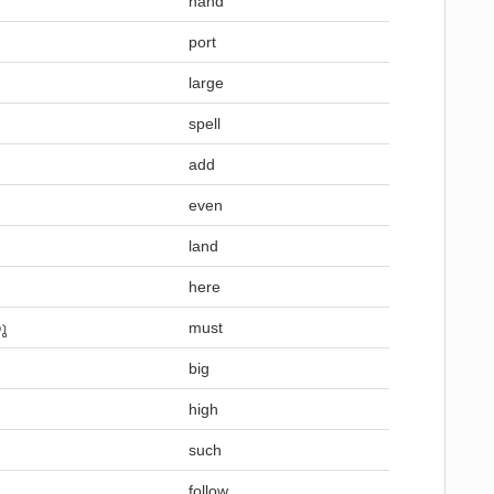
hand
port
large
spell
add
even
land
here
ു
must
big
high
such
follow