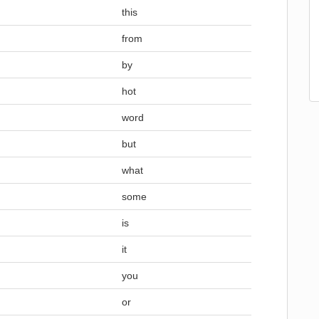
this
from
by
hot
word
but
what
some
is
it
you
or