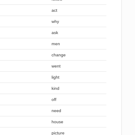
act
why
ask
men
change
went
light
kind
off
need
house
picture