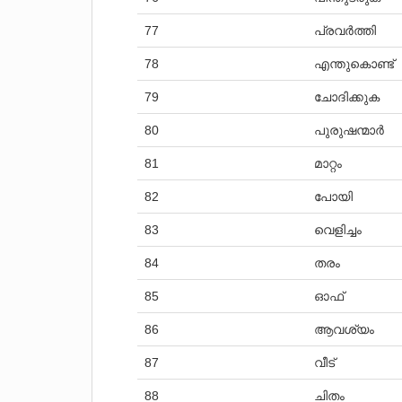
77
പ്രവർത്തി
78
എന്തുകൊണ്ട്
79
ചോദിക്കുക
80
പുരുഷന്മാർ
81
മാറ്റം
82
പോയി
83
വെളിച്ചം
84
തരം
85
ഓഫ്
86
ആവശ്യം
87
വീട്
88
ചിതം