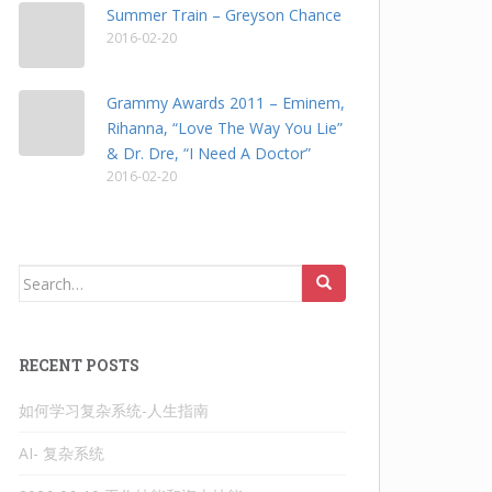
Summer Train – Greyson Chance
2016-02-20
Grammy Awards 2011 – Eminem,
Rihanna, “Love The Way You Lie”
& Dr. Dre, “I Need A Doctor”
2016-02-20
Search
for:
RECENT POSTS
如何学习复杂系统-人生指南
AI- 复杂系统