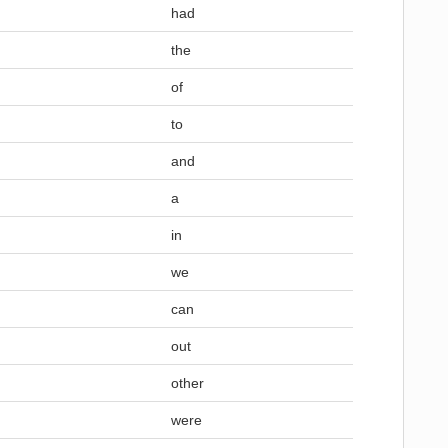
had
the
of
to
and
a
in
we
can
out
other
were