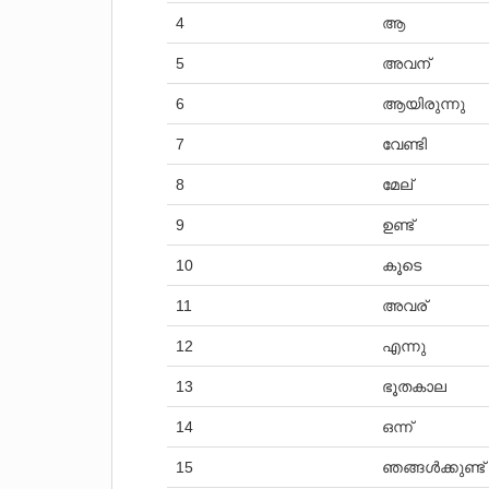
4
ആ
5
അവന്
6
ആയിരുന്നു
7
വേണ്ടി
8
മേല്
9
ഉണ്ട്
10
കൂടെ
11
അവര്
12
എന്നു
13
ഭൂതകാല
14
ഒന്ന്
15
ഞങ്ങൾക്കുണ്ട്