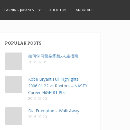
LEARNING JAPANESE
ABOUT ME
ANDROID
POPULAR POSTS
如何学习复杂系统-人生指南
2026-07-05
Kobe Bryant Full Highlights
2006.01.22 vs Raptors – NASTY
Career-HiGH 81 Pts!
2016-02-20
Dia Frampton – Walk Away
2016-02-20