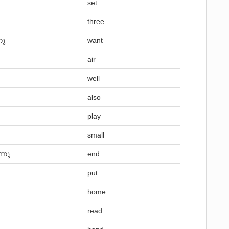
set
three
നു
want
air
well
also
play
small
്നു
end
put
home
read