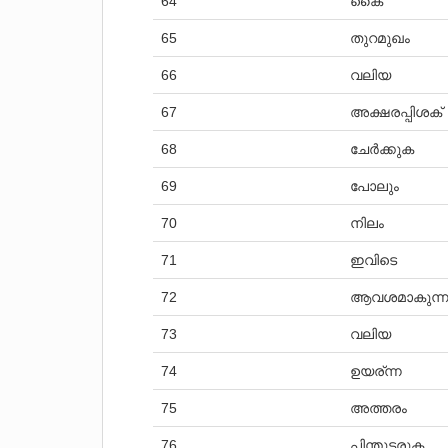
64
കൈ
65
തുറമുഖം
66
വലിയ
67
അക്ഷരപ്പിശക്
68
ചേർക്കുക
69
പോലും
70
നിലം
71
ഇവിടെ
72
ആവശമാകുന്ന
73
വലിയ
74
ഉയര്ന്ന
75
അത്തരം
76
പിന്തുടരുക