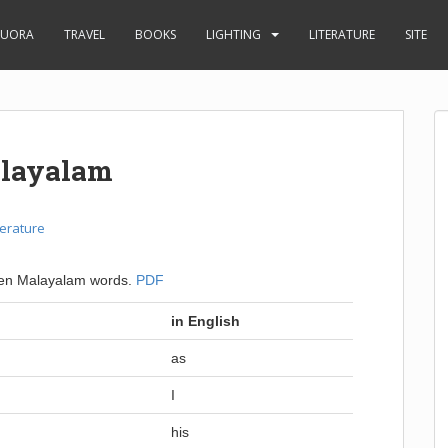
UORA
TRAVEL
BOOKS
LIGHTING
LITERATURE
SITE
alayalam
terature
oken Malayalam words.
PDF
in English
as
I
his