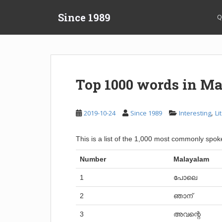
S
Since 1989
k
Q
i
p
t
o
m
Top 1000 words in M
a
i
n
,
2019-10-24
Since 1989
Interesting
Li
c
o
This is a list of the 1,000 most commonly sp
n
t
Number
Malayalam
e
n
1
പോലെ
t
2
ഞാന്
3
അവന്റെ