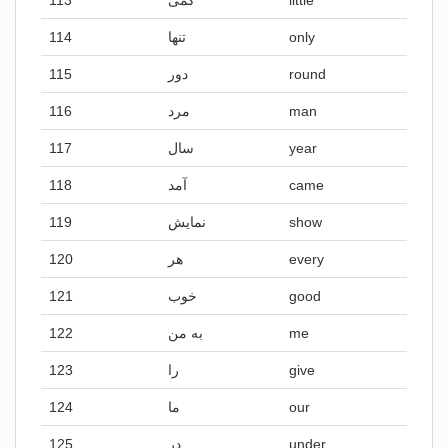
113
کمی
little
114
تنها
only
115
دور
round
116
مرد
man
117
سال
year
118
آمد
came
119
نمایش
show
120
هر
every
121
خوب
good
122
به من
me
123
را
give
124
ما
our
125
در
under