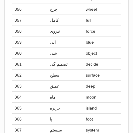
356
چرخ
wheel
357
کامل
full
358
نیروی
force
359
آبی
blue
360
شی
object
361
تصمیم گی
decide
362
سطح
surface
363
عمیق
deep
364
ماه
moon
365
جزیره
island
366
پا
foot
367
سیستم
system