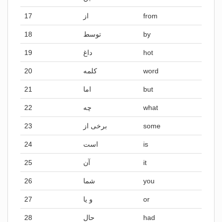
17
از
from
18
توسط
by
19
داغ
hot
20
کلمه
word
21
اما
but
22
چه
what
23
برخی از
some
24
است
is
25
آن
it
26
شما
you
27
و یا
or
28
حال
had