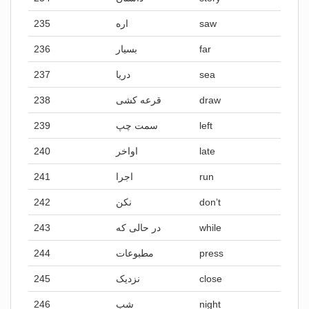
235
اره
saw
236
بسیار
far
237
دریا
sea
238
قرعه کشی
draw
239
سمت چپ
left
240
اواخر
late
241
اجرا
run
242
نکن
don’t
243
در حالی که
while
244
مطبوعات
press
245
نزدیک
close
246
شب
night