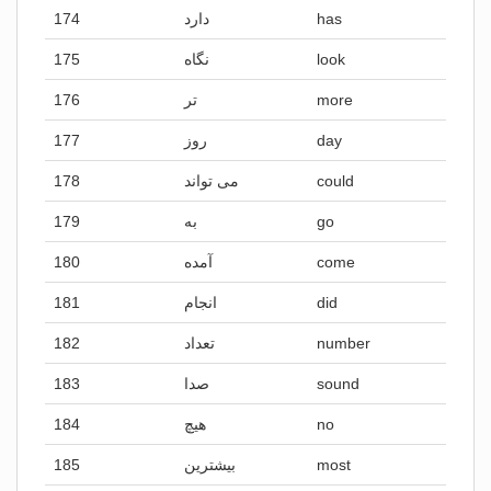
174
دارد
has
175
نگاه
look
176
تر
more
177
روز
day
178
می تواند
could
179
به
go
180
آمده
come
181
انجام
did
182
تعداد
number
183
صدا
sound
184
هیچ
no
185
بیشترین
most