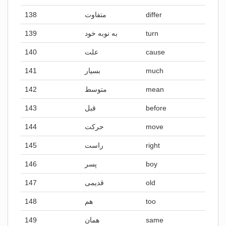
138
متفاوت
differ
139
به نوبه خود
turn
140
علت
cause
141
بسیار
much
142
متوسط
mean
143
قبل
before
144
حرکت
move
145
راست
right
146
پسر
boy
147
قدیمی
old
148
هم
too
149
همان
same