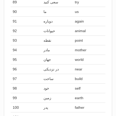
89
سعی کنید
try
90
ما
us
91
دوباره
again
92
حیوانات
animal
93
نقطه
point
94
مادر
mother
95
جهان
world
96
در نزدیکی
near
97
ساخت
build
98
خود
self
99
زمین
earth
100
پدر
father