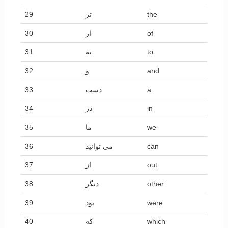
29
تر
the
30
از
of
31
به
to
32
و
and
33
دست
a
34
در
in
35
ما
we
36
می توانید
can
37
از
out
38
دیگر
other
39
بود
were
40
که
which