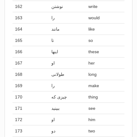
162
نوشتن
write
163
را
would
164
مانند
like
165
تا
so
166
اینها
these
167
او
her
168
طولانی
long
169
را
make
170
چیزی که
thing
171
ببینید
see
172
او
him
173
دو
two