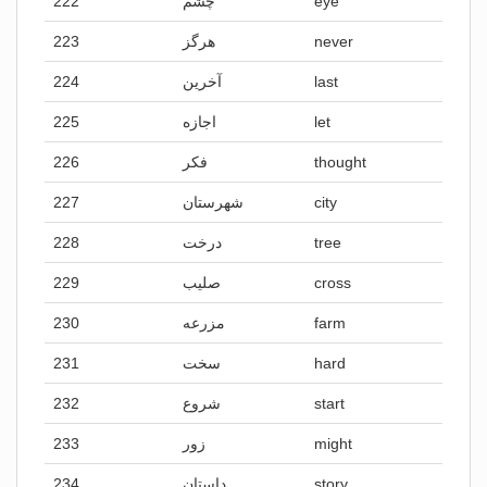
222
چشم
eye
223
هرگز
never
224
آخرین
last
225
اجازه
let
226
فکر
thought
227
شهرستان
city
228
درخت
tree
229
صلیب
cross
230
مزرعه
farm
231
سخت
hard
232
شروع
start
233
زور
might
234
داستان
story