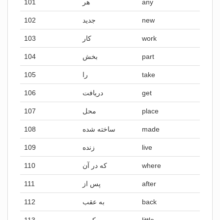
101
هر
any
102
جدید
new
103
کار
work
104
بخش
part
105
را
take
106
دریافت
get
107
محل
place
108
ساخته شده
made
109
زنده
live
110
که در آن
where
111
پس از
after
112
به عقب
back