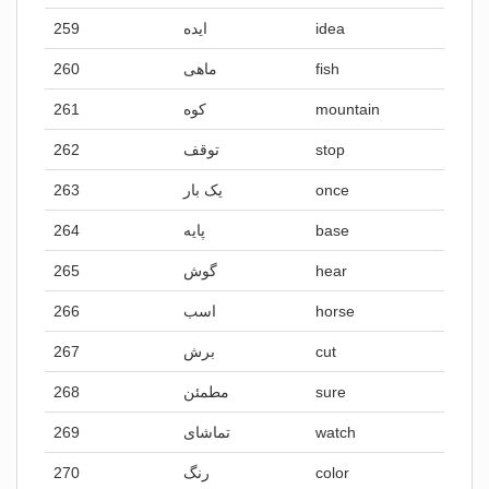
259
ایده
idea
260
ماهی
fish
261
کوه
mountain
262
توقف
stop
263
یک بار
once
264
پایه
base
265
گوش
hear
266
اسب
horse
267
برش
cut
268
مطمئن
sure
269
تماشای
watch
270
رنگ
color