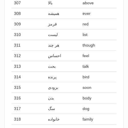
307
بالا
above
308
همیشه
ever
309
قرمز
red
310
لیست
list
311
هر چند
though
312
احساس
feel
313
بحث
talk
314
پرنده
bird
315
بزودی
soon
316
بدن
body
317
سگ
dog
318
خانواده
family