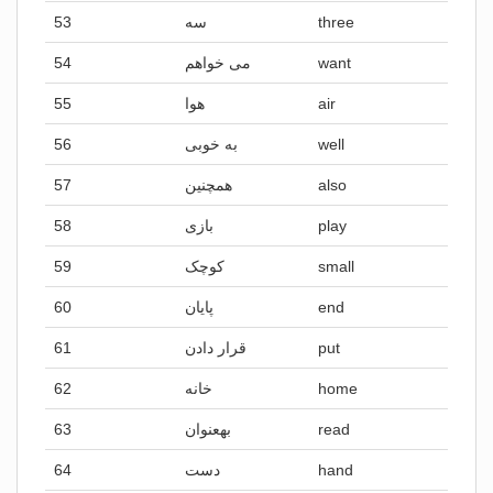
53
سه
three
54
می خواهم
want
55
هوا
air
56
به خوبی
well
57
همچنین
also
58
بازی
play
59
کوچک
small
60
پایان
end
61
قرار دادن
put
62
خانه
home
63
بهعنوان
read
64
دست
hand