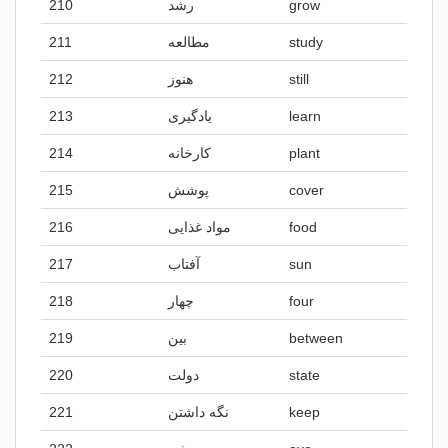
210
رشد
grow
211
مطالعه
study
212
هنوز
still
213
یادگیری
learn
214
کارخانه
plant
215
پوشش
cover
216
مواد غذایی
food
217
آفتاب
sun
218
چهار
four
219
بین
between
220
دولت
state
221
نگه داشتن
keep