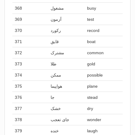
368
مشغول
busy
369
آزمون
test
370
رکورد
record
371
قایق
boat
372
مشترک
common
373
طلا
gold
374
ممکن
possible
375
هواپیما
plane
376
جا
stead
377
خشک
dry
378
جای تعجب
wonder
379
خنده
laugh