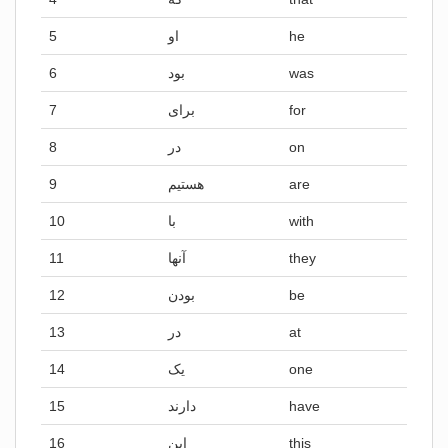
5
او
he
6
بود
was
7
برای
for
8
در
on
9
هستیم
are
10
با
with
11
آنها
they
12
بودن
be
13
در
at
14
یک
one
15
دارند
have
16
این
this