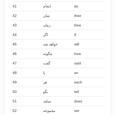
41
انجام
do
42
شان
their
43
زمان
time
44
اگر
if
45
خواهد شد
will
46
چگونه
how
47
گفت:
said
48
پا
an
49
هر
each
50
بگو
tell
51
میکند
does
52
مجموعه
set