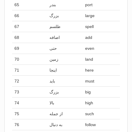
65
بندر
port
66
بزرگ
large
67
طلسم
spell
68
اضافه
add
69
حتی
even
70
زمین
land
71
اینجا
here
72
باید
must
73
بزرگ
big
74
بالا
high
75
از جمله
such
76
به دنبال
follow