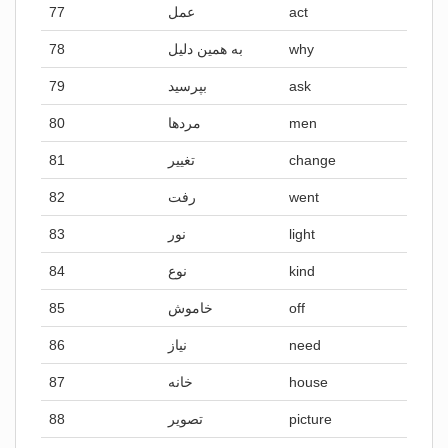
77
عمل
act
78
به همین دلیل
why
79
بپرسید
ask
80
مردها
men
81
تغییر
change
82
رفت
went
83
نور
light
84
نوع
kind
85
خاموش
off
86
نیاز
need
87
خانه
house
88
تصویر
picture