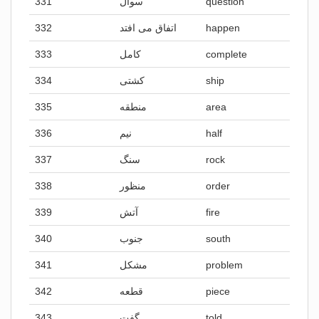
331
سوال
question
332
اتفاق می افتد
happen
333
کامل
complete
334
کشتی
ship
335
منطقه
area
336
نیم
half
337
سنگ
rock
338
منظور
order
339
آتش
fire
340
جنوب
south
341
مشکل
problem
342
قطعه
piece
343
گفت
told