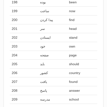
198
بوده
been
199
ساعت
now
200
پیدا کردن
find
201
سر
head
202
ایستادن
stand
203
خود
own
204
صفحه
page
205
باید
should
206
کشور
country
207
یافت
found
208
پاسخ
answer
209
مدرسه
school