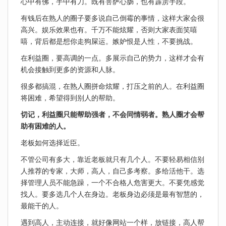
心中有佛，手中有刀。既有菩萨心肠，也有霹雳手段。
有钱后在熟人的圈子要多说自己倒霉的事情，这样大家会很
高兴。娱乐效果也有。千万不能炫耀，否则大家表面笑嘻
嘻，背后都是想你走狗屎运。嫉妒恨是人性，不要挑战。
在利益圈，要高调的一点。多展示自己的势力，这样才会有
机会接触到更多的资源和人脉。
很多都搞混，在熟人圈拼命炫耀，打压之前的人。在利益圈
将困难，希望得到别人的帮助。
切记，利益圈只能帮助强者，不会同情弱者。熟人圈才会帮
助有困难的人。
老板如何选择近臣。
不管公司有多大，靠近老板就只有几个人。不要轻易相信别
人推荐的专家，大师，高人，自己多考察。多给活他干。选
择管理人员不能急躁，一个不合格人危害更大。不要凭感觉
找人。要多选几个人在身边。老板身边必须是最有智慧的，
最能干的人。
遇到高人，主动连接，就好像网站一个样，放链接，高人帮