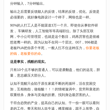
分钟输入，7分钟输出。
输出之后需要反馈鄙人的反馈，结果的反馈，优化。反馈是
必须要的，就好像电路设计一个样子，网络也是一样。
90%的人打工人是不能渠道3万一个月。即使你从事软件研
发， 车辆研发，人工智能等等高端职位。除了头部互联
网，中小公司管理层，也就是这个数目，鸡再厉害也是很难
想老鹰一样的。因为认知不在同一个层次。007，996都是
老板PUA把你弄个半死，一般人扛不住这种压力，
你要老板
的钱，老板要你的命
。
这是事实，残酷的现实。
只有10个点不够的普通人，可以逆袭翻盘，他们的远见，胆
量，意志碾压大部分人。
认知不觉醒只会陷于原生家庭不断的死循环，活在贫困交
加，互相抱怨，做核酸！！！的情绪漩涡中。贫穷和衰老的
双重绞杀，身体与灵魂的折磨。找到身边最厉害的人。
干符合趋势的产业，提高自己的认知。干一份一眼可以看到
老的工作。整天和别人吹牛逼，稀里糊涂，跟不上形势，自