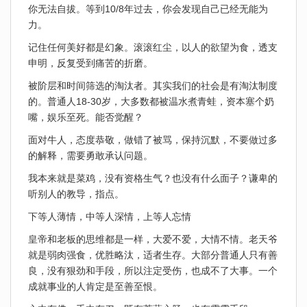
你无法自拔。等到10/8年过去，你会发现自己已经无能为
力。
记住任何美好都是幻象。滚滚红尘，以人的欲望为食，透支
申明，反复受到痛苦的折磨。
被阶层和时间筛选的淘汰者。其实我们的社会是有淘汰制度
的。普通人18-30岁，大多数都被温水煮青蛙，资本塞个奶
嘴，娱乐至死。能否觉醒？
面对牛人，态度恭敬，做错了被骂，保持沉默，不要做过多
的解释，需要勇敢承认问题。
我本来就是菜鸡，没有资格生气？也没有什么面子？谦卑的
听别人的教导，指点。
下等人薄情，中等人深情，上等人忘情
皇帝和老板的思维都是一样，大爱不爱，大情不情。老天爷
就是弱肉强食，优胜略汰，适者生存。大部分普通人只有善
良，没有狠劲和手段，所以注定受伤，也成不了大事。一个
成就事业的人肯定是至善至恨。