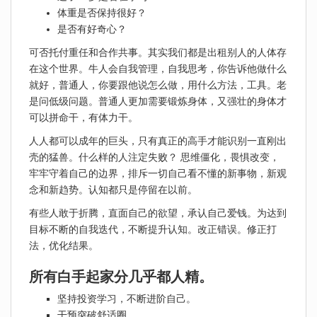
体重是否保持很好？
是否有好奇心？
可否托付重任和合作共事。其实我们都是出租别人的人体存
在这个世界。牛人会自我管理，自我思考，你告诉他做什么
就好，普通人，你要跟他说怎么做，用什么方法，工具。老
是问低级问题。普通人更加需要锻炼身体，又强壮的身体才
可以拼命干，有体力干。
人人都可以成年的巨头，只有真正的高手才能识别一直刚出
壳的猛兽。什么样的人注定失败？ 思维僵化，畏惧改变，
牢牢守着自己的边界，排斥一切自己看不懂的新事物，新观
念和新趋势。认知都只是停留在以前。
有些人敢于折腾，直面自己的欲望，承认自己爱钱。为达到
目标不断的自我迭代，不断提升认知。改正错误。修正打
法，优化结果。
所有白手起家分几乎都人精。
坚持投资学习，不断进阶自己。
干预突破舒适圈