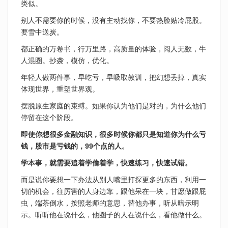
类似。
别人不需要你的时候，没有主动找你，不要热脸贴冷屁股。
要雪中送炭。
都正确的万卷书，行万里路，高质量的体验，阅人无数，牛
人混圈。抄袭，模仿，优化。
年轻人做两件事，早吃亏，早吸取教训，把幻想丢掉，真实
体现世界，重塑世界观。
摆脱原生家庭的束缚。如果你认为他们是对的，为什么他们
停留在这个阶段。
即使你想很多金融知识，很多时候你都只是知道你为什么亏
钱，股市是亏钱的，99个点的人。
学本事，就需要追着学偷着学，快速练习，快速试错。
而是说你要想一下办法从别人嘴里打探更多的东西，利用一
切的机会，往厉害的人身边靠，跟他呆在一块，甘愿做跟屁
虫，端茶倒水，按照老师的意思，替他办事，听从暗示明
示。听听他在说什么，他圈子的人在说什么，看他做什么。