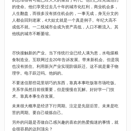
的思维很有可能已经大大的落后于时代。他们已经完成他们
的使命。他们享受过去几十年的城市化红利，商业机会多，
人生翻盘，而很多没有抓住机会的，一事无成，身无分文的
人都会回到老家，4大姑丈就是一个真是例子。年纪大高不
成低不就。一二线城市会成为资产高低，人口不断流入。其
他线的城市不断萎缩。
尽快接触新的产业。当下传统行业已经人满为患，水电煤粮
食制造业。互联网过去20年告诉发展。带来新机会。但是我
也没有抓住。利用新兴产业实现阶级跃迁。这不就是量子物
理学。电子跃迁吗。他妈的。
不要迷信那些花里胡巧的东西，靠真本事吃饭靠市场吃饭。
关系学虽然目前很重要，但是慢慢在瓦解。好好学一门技
术。靠真本事生存发展。
未来很大概率是经济下行周期。注定是先甜后苦。未来是吃
苦的周期。要自己锻炼自己。
另外的问题是否做自己感兴趣的喜欢的热爱痴迷的事情，就
会很容易的达到顶尖？