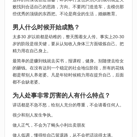
败找到合适自己的思路，方向。不要闭门造造车，去模仿那
些优秀的顶级的东西把。不论是商业的生活，婚姻教育。
男人什么时候开始成熟？
太多30 岁以前都是幼稚的，整天围着女人传。事实上20-30
岁的阶段是很关键，要从认知收入身体三方面锻炼自己。把
精力用在自己身上。
最简单的是赚到钱就去买书，报课程，健身。别随便去给女
的砸钱。在没有达到一个稳定的社会地位阶段，所有的花钱
都是帮别人养老婆。凡是年轻时候精力用在提升自己，后面
都不会缺老婆。
为人处事非常厉害的人有什么特点？
讲话都是不急不怒，给别人充分的尊重，不会请看任何人。
很少和别人发生争执。
做人正气，不会为了蝇头小利出卖朋友
做人低调，懂得给自己留退路，从不会把话说得太满。