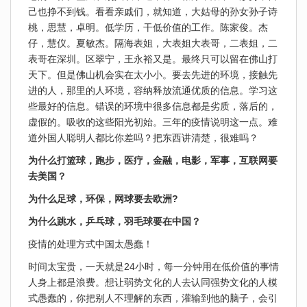
己也挣不到钱。看看亲戚们，就知道，大姑母的孙女孙子诗
桃，思慧，卓明。低学历，干低价值的工作。陈家俊。杰
仔，慧仪。夏敏杰。隔海表姐，大表姐大表哥，二表姐，二
表哥在深圳。区翠宁，王永裕又是。最终只可以留在佛山打
天下。但是佛山机会实在太小小。要去先进的环境，接触先
进的人，那里的人环境，容纳释放流通优质的信息。学习这
些最好的信息。错误的环境中很多信息都是劣质，落后的，
虚假的。吸收的这些阳光初始。三年的疫情说明这一点。难
道外国人聪明人都比你差吗？把东西讲清楚，很难吗？
为什么打篮球，跑步，医疗，金融，电影，军事，互联网要
去美国？
为什么足球，环保，网球要去欧洲?
为什么跳水，乒乓球，羽毛球要在中国？
疫情的处理方式中国太愚蠢！
时间太宝贵，一天就是24小时，每一分钟用在低价值的事情
人身上都是浪费。想让弱势文化的人去认同强势文化的人模
式愚蠢的，你把别人不理解的东西，灌输到他的脑子，会引