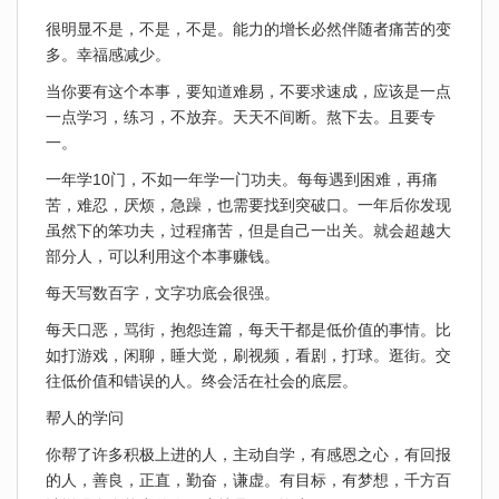
很明显不是，不是，不是。能力的增长必然伴随者痛苦的变
多。幸福感减少。
当你要有这个本事，要知道难易，不要求速成，应该是一点
一点学习，练习，不放弃。天天不间断。熬下去。且要专
一。
一年学10门，不如一年学一门功夫。每每遇到困难，再痛
苦，难忍，厌烦，急躁，也需要找到突破口。一年后你发现
虽然下的笨功夫，过程痛苦，但是自己一出关。就会超越大
部分人，可以利用这个本事赚钱。
每天写数百字，文字功底会很强。
每天口恶，骂街，抱怨连篇，每天干都是低价值的事情。比
如打游戏，闲聊，睡大觉，刷视频，看剧，打球。逛街。交
往低价值和错误的人。终会活在社会的底层。
帮人的学问
你帮了许多积极上进的人，主动自学，有感恩之心，有回报
的人，善良，正直，勤奋，谦虚。有目标，有梦想，千方百