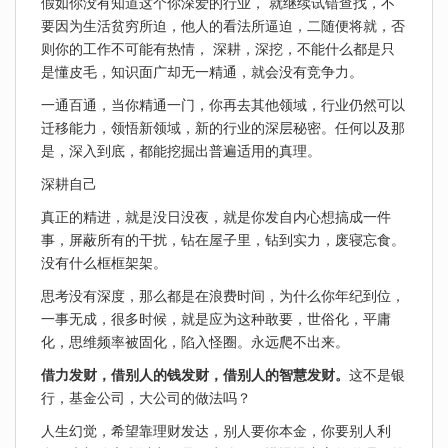
假如你没有知道这个你深爱的行业， 就继续试错查找，不
要因为生活贫穷所迫，他人的看法所逼迫，二随便将就，否
则你的工作不可能有热情， 深耕，深挖，不能什么都是只
是懂皮毛，知识面广却无一精通，就会没有竞争力。
一通百通，当你精通一门，你再去其他领域，行业仍然可以
迁移能力，领悟新领域，新的行业的深层秘密。任何以及那
是，深入到底，都能挖掘出普遍适用的真理。
深耕自己
真正的精进，就是没日没夜，就是你发自内心想搞成一件
事，屏蔽所有的干扰，钻在屋子里，钻到实力，废寝忘食。
没有什么框框架架。
思考没有深度，那么都是在浪费时间，为什么你年纪到位，
一事无成，很多时候，就是应为这种敢要，世俗化，平庸
化，思维频率被固化，陷入怪圈。永远爬不出来。
借力发财，借别人的钱发财，借别人的智慧发财。
这不是银
行，基金公司，大公司的做法吗？
人生幻觉，希望靠理财发达，别人要你本金，你要别人利