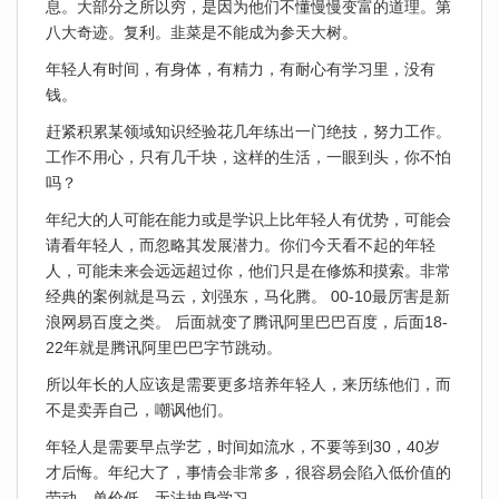
息。大部分之所以穷，是因为他们不懂慢慢变富的道理。第
八大奇迹。复利。韭菜是不能成为参天大树。
年轻人有时间，有身体，有精力，有耐心有学习里，没有
钱。
赶紧积累某领域知识经验花几年练出一门绝技，努力工作。
工作不用心，只有几千块，这样的生活，一眼到头，你不怕
吗？
年纪大的人可能在能力或是学识上比年轻人有优势，可能会
请看年轻人，而忽略其发展潜力。你们今天看不起的年轻
人，可能未来会远远超过你，他们只是在修炼和摸索。非常
经典的案例就是马云，刘强东，马化腾。 00-10最厉害是新
浪网易百度之类。 后面就变了腾讯阿里巴巴百度，后面18-
22年就是腾讯阿里巴巴字节跳动。
所以年长的人应该是需要更多培养年轻人，来历练他们，而
不是卖弄自己，嘲讽他们。
年轻人是需要早点学艺，时间如流水，不要等到30，40岁
才后悔。年纪大了，事情会非常多，很容易会陷入低价值的
劳动，单价低。无法抽身学习。