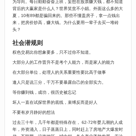
为导向。每日勤勤奋奋上班，妄想在股票赚大钱，都不知道
背后的大赢家是什么人？世界笑贫不小娼。外面这么多的大
夏，10有89都是骗回来的。那些不懂盖房子，拿一点钱出
来，把房价炒高，赚大钱。为什么要用一辈子去买一堆砖
头？
社会潜规则
权色交易比你想象要多，只不过你不知道。
大部分人的工作晋升不是考个人能力，而是家人的能力
在大部分单位，处理人的关系重要性要比高于做事
逢人只是说三分，千万不要暴露自己的全部实力。
等你赚到钱，成功，很历史被忘记
坏人一直在试探世界的底线，束缚反而是好人
不要有岁月静好的想法
过去三十年，几千年都是特殊存在， 62-72年婴儿潮的人成
年，外资涌入，日子蒸蒸日上，同时赶上了房地产大爆发时