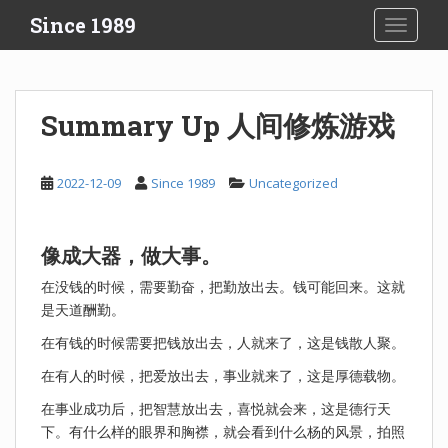
S
Since 1989
TOGGLE
k
i
p
t
Summary Up 人间修炼游戏
o
m
a
2022-12-09
Since 1989
Uncategorized
i
n
c
像成大器，做大事。
o
n
在没钱的时候，需要勤奋，把勤放出去。钱可能回来。这就
t
是天道酬勤。
e
在有钱的时候需要把钱放出去，人就来了，这是钱散人聚。
n
在有人的时候，把爱放出去，事业就来了，这是厚德载物。
t
在事业成功后，把智慧放出去，喜悦就会来，这是德行天
下。有什么样的眼界和胸襟，就会看到什么杨的风景，拍照