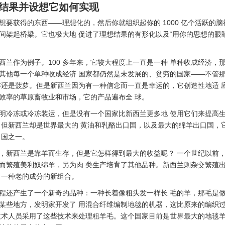
佳结果并设想它如何实现
想要获得的东西——理想化的，然后你就组织起你的 1000 亿个活跃的
间架起桥梁。它也极大地 促进了理想结果的有形化以及“用你的思想的眼
西兰作为例子。100 多年来，它较大程度上一直是一种 单种收成经济，
其他每一个单种收成经济 国家都仍然是未发展的、贫穷的国家——不管
啡还是菠萝。但是新西兰因为有一种信念而一直是幸运的，它创造性地适 
效率的草原畜牧业和市场，它的产品遍布全 球。
明冷冻或冷冻装运，但是没有一个国家比新西兰更多地 使用它们来提高
人口，但新西兰却是世界最大的 黄油和乳酪出口国，以及最大的绵羊出口国，
口国之一。
，新西兰是靠羊而生存，但是它怎样得到最大的收益呢？ 一个世纪以前
而繁殖美利奴绵羊，另为肉 类生产培育了其他品种。新西兰则杂交繁殖
。一种老的成分的新组合。
程还产生了一个新奇的品种：一种长着像粗头发一样长 毛的羊，那毛是
某些地方，发明家开发了 用混合纤维编制地毯的机器，这比原来的编织过程
技术人员采用了这些技术来处理粗羊毛。这个国家目前是世界最大的地毯羊