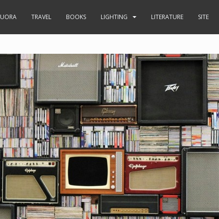
UORA
TRAVEL
BOOKS
LIGHTING
LITERATURE
SITE