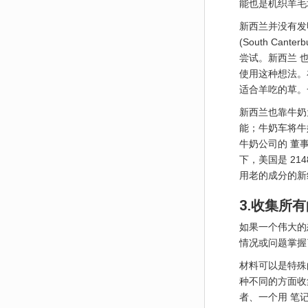
能也是机织羊毛
新西兰并没有发明
(South Can
尝试。新西兰 
使用这种想法。
适合羊吃的草。
新西兰也靠牛奶
能；牛奶车将牛
牛奶公司的 董
下，美国是 21
用老的成分的新
3.收集所
如果一个伟大的
情况或问题掌握
材料可以是特殊
种不同的方面收
者、一个用 笔