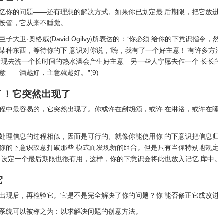
忆你的问题——还有理想的解决方式。如果你已划定最 后期限，把它放进
按管，它从来不睡觉。
子大卫·奥格威(David Ogilvy)所表达的：“你必须 给你的下意识指令
某种东西，等待你的下 意识对你说，‘嗨，我有了一个好主意！’有许多方
发现去洗一个长时间的热水澡会产生好主意，另一些人宁愿去作一个 长长
意——酒越好，主意就越好。”(9)
到了！它突然出现了
程中最容易的，它突然出现了。你或许在刮胡须，或许 在淋浴，或许在
处理信息的过程相似，因而是可行的。就像你能使用你 的下意识把信息
你的下意识故意打破那些 模式而发现新的组合。但是只有当你特别地规
。设定一个最后期限也很有用，这样，你的下意识会将此也放入记忆 库中
它
出现后，再检验它。它是不是完全解决了你的问题？你 能否修正它或改
系统可以被称之为：以求解决问题的创意方法。