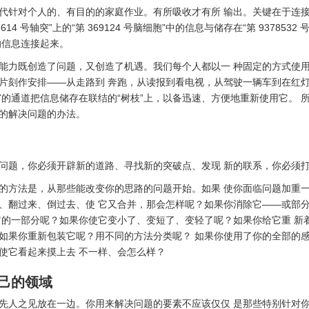
代针对个人的、有目的的家庭作业。有所吸收才有所 输出。关键在于连
614 号轴突”上的“第 369124 号脑细胞”中的信息与储存在“第 9378532
的信息连接起来。
能力既创造了问题，又创造了机遇。我们每个人都以一 种固定的方式使
片刻作安排——从走路到 奔跑，从读报到看电视，从驾驶一辆车到在红
窄的通道把信息储存在联结的“树枝”上，以备迅速、方便地重新使用它。 
的解决问题的办法。
问题，你必须开辟新的道路、寻找新的突破点、发现 新的联系，你必须
的方法是，从那些能改变你的思路的问题开始。如果 使你面临问题加重
、翻过来、倒过去、使 它又合并，那会怎样呢？如果你消除它——或部
它的一部分呢？如果你使它变小了、变短了、变轻了呢？如果你给它重 新
如果你重新包装它呢？用不同的方法分类呢？ 如果你使用了你的全部的
使它看起来摸上去 不一样、会怎么样？
自己的领域
先人之见放在一边。你用来解决问题的要素不应该仅仅 是那些特别针对