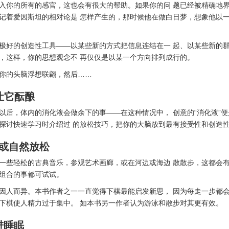
入你的所有的感官，这也会有很大的帮助。如果你的问 题已经被精确地
记着爱因斯坦的相对论是 怎样产生的，那时候他在做白日梦，想象他以
极好的创造性工具——以某些新的方式把信息连结在一 起、以某些新的
，这样，你的思想观念不 再仅仅是以某一个方向排列成行的。
你的头脑浮想联翩，然后……
—让它酝酿
以后，体内的消化液会做余下的事——在这种情况中， 创意的“消化液”
探讨快速学习时介绍过 的放松技巧，把你的大脑放到最有接受性和创造
乐或自然放松
一些轻松的古典音乐，参观艺术画廊，或在河边或海边 散散步，这都会
组合的事都可试试。
因人而异。本书作者之一一直觉得下棋最能启发新思， 因为每走一步都
下棋使人精力过于集中。 如本书另一作者认为游泳和散步对其更有效。
进睡眠