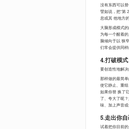
没有东西可以替
譬如说，把“第 2
息或其 他地方
大脑形成模式的
为每一个醒着的
脑倾向于以 狭
们常会提供同样
4.打破模式
要创造性地解决
那样做的最简单
使它静止、重组
如果你替 换了
了、夸大了呢？
味、加上声音或
5.走出你
试着把你目前的