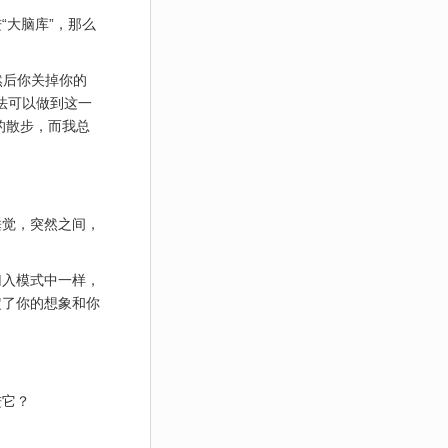
“大脑库”，那么
，然后你关掉你的
法可以做到这一
的散步，而我总
睡觉，突然之间，
归入模式中一样，
定了你的想象和你
。
进它？