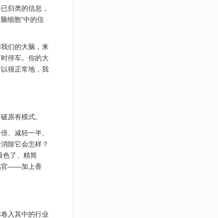
接已归类的信息，
 号脑细胞”中的信
用我们的大脑，来
灯时停车。你的大
所以很正常地，我
打破原有模式。
一倍、减轻一半、
分消除它会怎样？
着色了、精简
感官——加上香
你卷入其中的行业