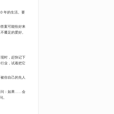
0 年的生活。要
的答案可能恰好来
永不餍足的爱好。
出现时，赶快记下
个行业，试着把它
要被你自己的先人
要问：如果……会
问。