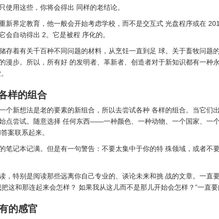
只使用这些，你将会得出 同样的老结论。
重新界定教育，他一般会开始考虑学校，而不是交互式 光盘程序或在 201
，它会自动得出 2。它是被程 序化的。
储存着有关千百种不同问题的材料，从烹饪一直到足 球。关于畜牧问题
的漫步。所以，所有好 的发明者、革新者、创造者对于新知识都有一种
索。
种各样的组合
一个新想法是老的要素的新组合，所以去尝试各种 各样的组合。当它们
始点尝试。随意选择 任何东西——一种颜色、一种动物、一个国家、一
和答案联系起来。
的笔记本记满。但是有一句警告：不要太集中于你的特 殊领域，或者不
读，特别是阅读那些远离你自己专业的、谈论未来和挑 战的文章。一直
我把这和那连起来会怎样？ 如果我从这儿而不是那儿开始会怎样？”一直要
所有的感官