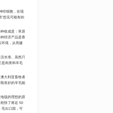
脑神经细胞，在现
睛”想见可能有的
那种收成是：草原
那种经济产品是香
应环境，从而建
生活水准。虽然只
它是肉类和羊毛
，澳大利亚畜牧者
出既有好的羊毛能
做地毯的理想的原
快了将近 50
 毛出口国，可