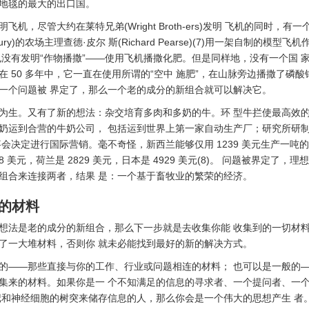
地毯的最大的出口国。
飞机，尽管大约在莱特兄弟(Wright Broth-ers)发明 飞机的同时，有
terbury)的农场主理查德·皮尔 斯(Richard Pearse)(7)用一架自制的模
也没有发明“作物播撒”——使用飞机播撒化肥。但是同样地，没有一个国 
在 50 多年中，它一直在使用所谓的“空中 施肥”，在山脉旁边播撒了磷
一个问题被 界定了，那么一个老的成分的新组合就可以解决它。
为生。又有了新的想法：杂交培育多肉和多奶的牛。环 型牛拦使最高效
奶运到合营的牛奶公司， 包括运到世界上第一家自动生产厂；研究所研
事会决定进行国际营销。毫不奇怪，新西兰能够仅用 1239 美元生产一吨的
48 美元，荷兰是 2829 美元，日本是 4929 美元(8)。 问题被界定了，
组合来连接两者，结果 是：一个基于畜牧业的繁荣的经济。
有的材料
想法是老的成分的新组合，那么下一步就是去收集你能 收集到的一切材
了一大堆材料，否则你 就未必能找到最好的新的解决方式。
的——那些直接与你的工作、行业或问题相连的材料； 也可以是一般的
集来的材料。如果你是一 个不知满足的信息的寻求者、一个提问者、一
记和神经细胞的树突来储存信息的人，那么你会是一个伟大的思想产生 者