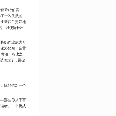
一个南坎特伯雷
型飞机作了一次失败的
家比新西兰更好地
酸钙，以便能长出
的挤奶作业成为可
制速溶奶粉；合营
 黄油，相比之
理想被确定了，那么
料。除非你对一个
——那些你从千百
个读者、一个挑战
。